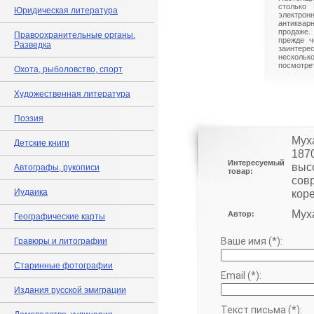
столько 
Юридическая литература
электрон
антиквар
продаже.
Правоохранительные органы.
прежде ч
Разведка
заинте
нескольк
посмотрет
Охота, рыболовство, спорт
Художественная литература
Поэзия
Муха
Детские книги
187
Интересуемый
выс
Автографы, рукописи
товар:
сов
Иудаика
коре
Мух
Автор:
Географические карты
Ваше имя (*):
Гравюры и литографии
Старинные фотографии
Email (*):
Издания русской эмиграции
Текст письма (*):