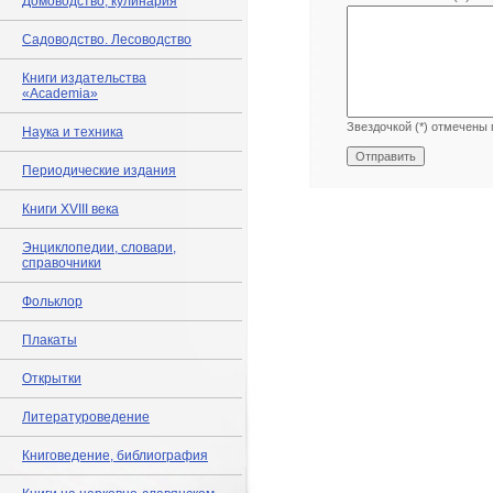
Домоводство, кулинария
Садоводство. Лесоводство
Книги издательства
«Academia»
Звездочкой (*) отмечены 
Наука и техника
Периодические издания
Книги XVIII века
Энциклопедии, словари,
справочники
Фольклор
Плакаты
Открытки
Литературоведение
Книговедение, библиография