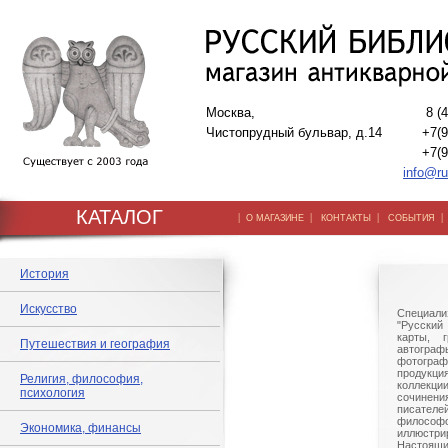
Москва,
8 (
Чистопрудный бульвар, д.14
+7(9
+7(9
info@ru
КАТАЛОГ
|
|
|
О МАГАЗИНЕ
КОНТАКТЫ
СОБЫТИЯ
История
Искусство
Специали
"Русский 
карты, г
Путешествия и география
автогр
фотографи
продукц
Религия, философия,
коллек
психология
сочине
писател
филосо
Экономика, финансы
иллюстри
Настоящи