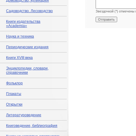
Домоводство, кулинария
Садоводство. Лесоводство
Звездочкой (*) отмечены 
Книги издательства
«Academia»
Наука и техника
Периодические издания
Книги XVIII века
Энциклопедии, словари,
справочники
Фольклор
Плакаты
Открытки
Литературоведение
Книговедение, библиография