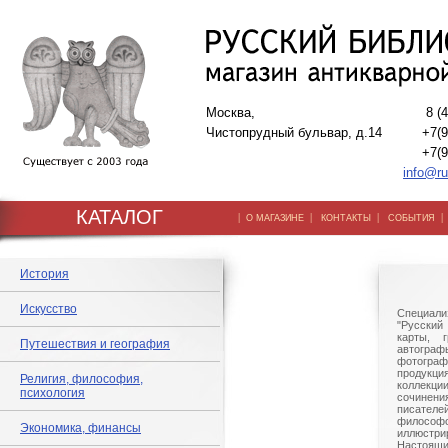
Москва,
8 (
Чистопрудный бульвар, д.14
+7(9
+7(9
info@ru
КАТАЛОГ
|
|
|
О МАГАЗИНЕ
КОНТАКТЫ
СОБЫТИЯ
История
Искусство
Специали
"Русский 
карты, г
Путешествия и география
автогр
фотографи
продукц
Религия, философия,
коллек
психология
сочине
писател
филосо
Экономика, финансы
иллюстри
Настоящи