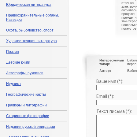
столько 
Юридическая литература
электрон
антиквар
продаже.
Правоохранительные органы.
прежде ч
Разведка
заинте
нескольк
посмотрет
Охота, рыболовство, спорт
Художественная литература
Поэзия
Интересуемый
Бабел
Детские книги
товар:
переп
Автор:
Бабел
Автографы, рукописи
Ваше имя (*):
Иудаика
Географические карты
Email (*):
Гравюры и литографии
Текст письма (*):
Старинные фотографии
Издания русской эмиграции