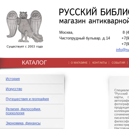
Москва,
8 (
Чистопрудный бульвар, д.14
+7(9
+7(9
info@ru
КАТАЛОГ
|
|
|
О МАГАЗИНЕ
КОНТАКТЫ
СОБЫТИЯ
История
Искусство
Специали
"Русский 
карты, г
Путешествия и география
автогр
фотографи
продукц
Религия, философия,
коллек
психология
сочине
писател
филосо
Экономика, финансы
иллюстри
Настоящи