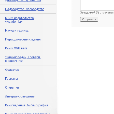
Домоводство, кулинария
Садоводство. Лесоводство
Звездочкой (*) отмечены 
Книги издательства
«Academia»
Наука и техника
Периодические издания
Книги XVIII века
Энциклопедии, словари,
справочники
Фольклор
Плакаты
Открытки
Литературоведение
Книговедение, библиография