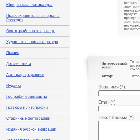
столько 
Юридическая литература
электрон
антиквар
продаже.
Правоохранительные органы.
прежде ч
Разведка
заинте
нескольк
посмотрет
Охота, рыболовство, спорт
Художественная литература
Поэзия
Титов
Детские книги
Интересуемый
досто
товар:
сохра
Автографы, рукописи
Автор:
Титов
Иудаика
Ваше имя (*):
Географические карты
Email (*):
Гравюры и литографии
Текст письма (*):
Старинные фотографии
Издания русской эмиграции