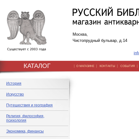
Москва,
Чистопрудный бульвар, д.14
inf
КАТАЛОГ
|
|
|
О МАГАЗИНЕ
КОНТАКТЫ
СОБЫТИЯ
История
Искусство
Путешествия и география
Религия, философия,
психология
Экономика, финансы