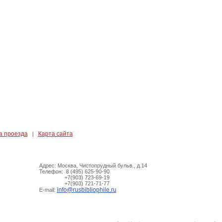
а проезда
Карта сайта
|
Адрес: Москва, Чистопрудный бульв., д.14
Телефон: 8 (495) 625-90-90
+7(903) 723-69-19
+7(903) 721-71-77
info@rusbibliophile.ru
E-mail: