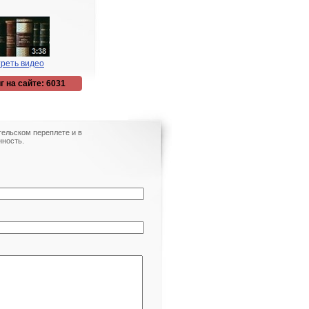
реть видео
г на сайте: 6031
тельском переплете и в
ность.