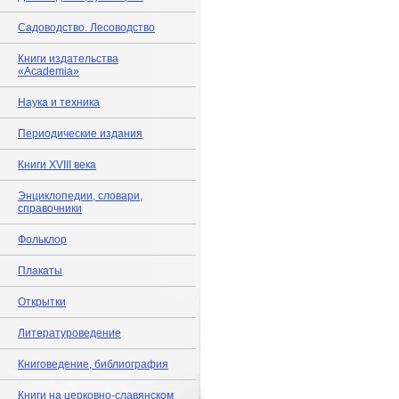
Садоводство. Лесоводство
Книги издательства
«Academia»
Наука и техника
Периодические издания
Книги XVIII века
Энциклопедии, словари,
справочники
Фольклор
Плакаты
Открытки
Литературоведение
Книговедение, библиография
Книги на церковно-славянском