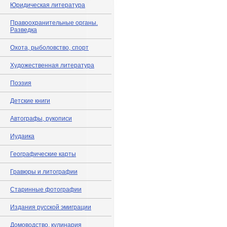
Юридическая литература
Правоохранительные органы.
Разведка
Охота, рыболовство, спорт
Художественная литература
Поэзия
Детские книги
Автографы, рукописи
Иудаика
Географические карты
Гравюры и литографии
Старинные фотографии
Издания русской эмиграции
Домоводство, кулинария