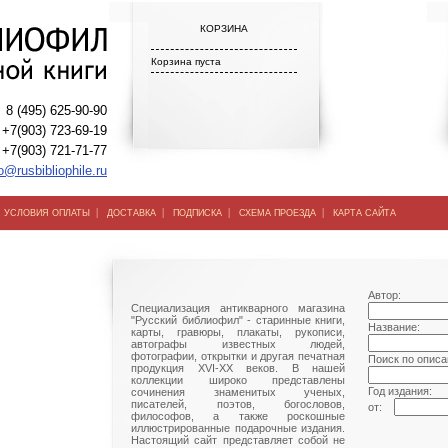
КОРЗИНА
Корзина пуста
8 (495) 625-90-90
+7(903) 723-69-19
+7(903) 721-71-77
o@rusbibliophile.ru
|
|
|
|
|
УСЛОВИЯ ОПЛАТЫ
ДОСТАВКА
ПОДПИСКА
СХЕМА ПРОЕЗДА
КАРТА САЙТА
Автор:
Специализация антикварного магазина
"Русский библиофил" - старинные книги,
Название:
карты, гравюры, плакаты, рукописи,
автографы известных людей,
фотографии, открытки и другая печатная
Поиск по описа
продукция XVI-XX веков. В нашей
коллекции широко представлены
Год издания:
сочинения знаменитых ученых,
писателей, поэтов, богословов,
от:
философов, а также роскошные
иллюстрированные подарочные издания.
Настоящий сайт представляет собой не