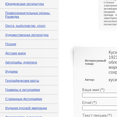
столько 
Юридическая литература
электрон
антиквар
продаже.
Правоохранительные органы.
прежде ч
Разведка
заинте
нескольк
посмотрет
Охота, рыболовство, спорт
Художественная литература
Поэзия
Куси
Детские книги
192
Интересуемый
обл
Автографы, рукописи
товар:
мар
Иудаика
сох
куси
Автор:
Географические карты
Ваше имя (*):
Гравюры и литографии
Старинные фотографии
Email (*):
Издания русской эмиграции
Текст письма (*):