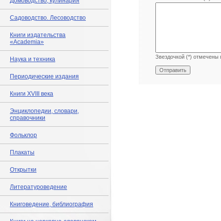
Домоводство, кулинария
Садоводство. Лесоводство
Книги издательства
«Academia»
Звездочкой (*) отмечены 
Наука и техника
Периодические издания
Книги XVIII века
Энциклопедии, словари,
справочники
Фольклор
Плакаты
Открытки
Литературоведение
Книговедение, библиография