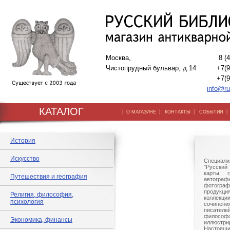
Москва,
8 (
Чистопрудный бульвар, д.14
+7(9
+7(9
info@ru
КАТАЛОГ
|
|
|
О МАГАЗИНЕ
КОНТАКТЫ
СОБЫТИЯ
История
Искусство
Специали
"Русский 
карты, г
Путешествия и география
автогр
фотографи
продукц
Религия, философия,
коллек
психология
сочине
писател
филосо
Экономика, финансы
иллюстри
Настоящи