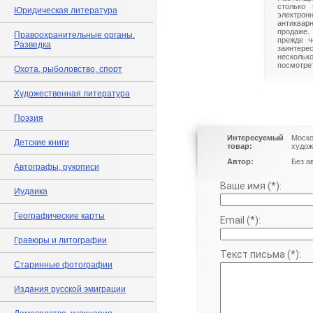
столько 
Юридическая литература
электрон
антиквар
продаже.
Правоохранительные органы.
прежде ч
Разведка
заинте
нескольк
посмотрет
Охота, рыболовство, спорт
Художественная литература
Поэзия
Интересуемый
Моско
Детские книги
товар:
худож
Автор:
Без а
Автографы, рукописи
Ваше имя (*):
Иудаика
Географические карты
Email (*):
Гравюры и литографии
Текст письма (*):
Старинные фотографии
Издания русской эмиграции