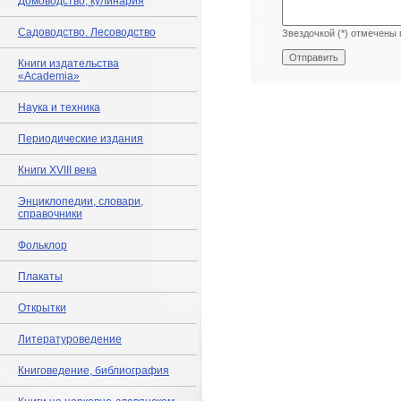
Домоводство, кулинария
Садоводство. Лесоводство
Звездочкой (*) отмечены 
Книги издательства
«Academia»
Наука и техника
Периодические издания
Книги XVIII века
Энциклопедии, словари,
справочники
Фольклор
Плакаты
Открытки
Литературоведение
Книговедение, библиография