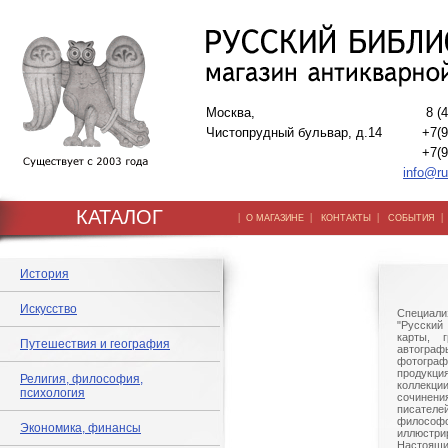
Москва,
8 (
Чистопрудный бульвар, д.14
+7(9
+7(9
info@ru
КАТАЛОГ
|
|
|
О МАГАЗИНЕ
КОНТАКТЫ
СОБЫТИЯ
История
Искусство
Специали
"Русский 
карты, г
Путешествия и география
автогр
фотографи
продукц
Религия, философия,
коллек
психология
сочине
писател
филосо
Экономика, финансы
иллюстри
Настоящи