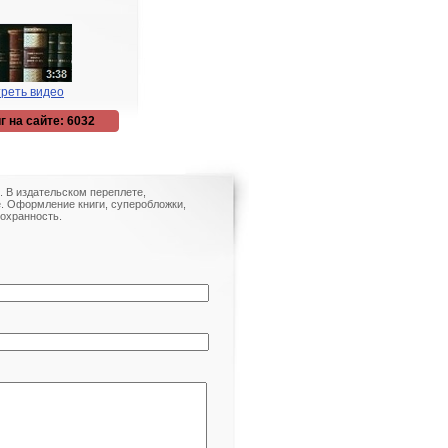
реть видео
г на сайте: 6032
3. В издательском переплете,
. Оформление книги, суперобложки,
охранность.