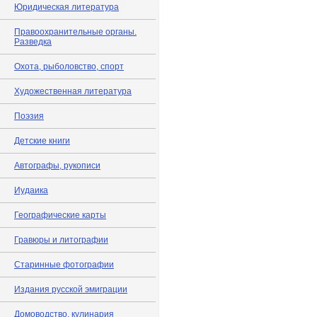
Юридическая литература
Правоохранительные органы.
Разведка
Охота, рыболовство, спорт
Художественная литература
Поэзия
Детские книги
Автографы, рукописи
Иудаика
Географические карты
Гравюры и литографии
Старинные фотографии
Издания русской эмиграции
Домоводство, кулинария