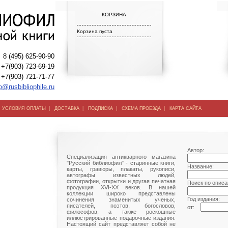
КОРЗИНА
Корзина пуста
8 (495) 625-90-90
+7(903) 723-69-19
+7(903) 721-71-77
o@rusbibliophile.ru
|
|
|
|
|
УСЛОВИЯ ОПЛАТЫ
ДОСТАВКА
ПОДПИСКА
СХЕМА ПРОЕЗДА
КАРТА САЙТА
Автор:
Специализация антикварного магазина
"Русский библиофил" - старинные книги,
Название:
карты, гравюры, плакаты, рукописи,
автографы известных людей,
фотографии, открытки и другая печатная
Поиск по описа
продукция XVI-XX веков. В нашей
коллекции широко представлены
Год издания:
сочинения знаменитых ученых,
писателей, поэтов, богословов,
от:
философов, а также роскошные
иллюстрированные подарочные издания.
Настоящий сайт представляет собой не