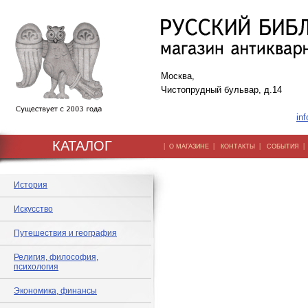
Москва,
Чистопрудный бульвар, д.14
inf
КАТАЛОГ
|
|
|
О МАГАЗИНЕ
КОНТАКТЫ
СОБЫТИЯ
История
Искусство
Путешествия и география
Религия, философия,
психология
Экономика, финансы