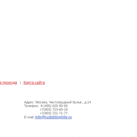
а проезда
Карта сайта
|
Адрес: Москва, Чистопрудный бульв., д.14
Телефон: 8 (495) 625-90-90
+7(903) 723-69-19
+7(903) 721-71-77
info@rusbibliophile.ru
E-mail: