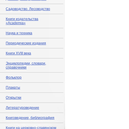
Садоводство. Лесоводство
Книги издательства
«Academia»
Наука и техника
Периодические издания
Книги XVIII века
Энциклопедии, словари,
справочники
Фольклор
Плакаты
Открытки
Литературоведение
Книговедение, библиография
Книги на церковно-славянском