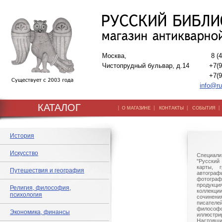
Москва,
8 (
Чистопрудный бульвар, д.14
+7(9
+7(9
info@ru
КАТАЛОГ
|
|
|
О МАГАЗИНЕ
КОНТАКТЫ
СОБЫТИЯ
История
Искусство
Специали
"Русский 
карты, г
Путешествия и география
автогр
фотографи
продукц
Религия, философия,
коллек
психология
сочине
писател
филосо
Экономика, финансы
иллюстри
Настоящи