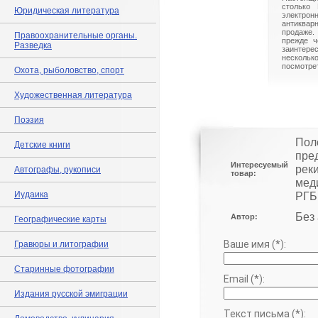
столько 
Юридическая литература
электрон
антиквар
продаже.
Правоохранительные органы.
прежде ч
Разведка
заинте
нескольк
посмотрет
Охота, рыболовство, спорт
Художественная литература
Поэзия
Пол
Детские книги
пре
Интересуемый
реки
Автографы, рукописи
товар:
меди
Иудаика
РГБ
Без
Автор:
Географические карты
Ваше имя (*):
Гравюры и литографии
Старинные фотографии
Email (*):
Издания русской эмиграции
Текст письма (*):