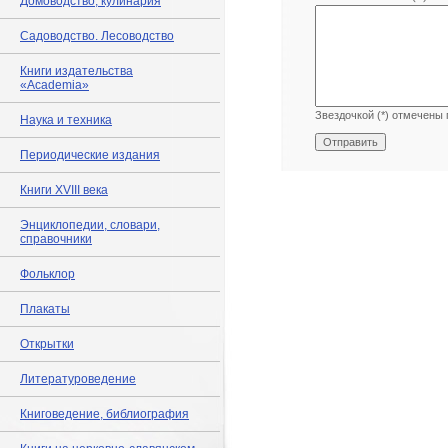
Домоводство, кулинария
Садоводство. Лесоводство
Книги издательства
«Academia»
Звездочкой (*) отмечены 
Наука и техника
Периодические издания
Книги XVIII века
Энциклопедии, словари,
справочники
Фольклор
Плакаты
Открытки
Литературоведение
Книговедение, библиография