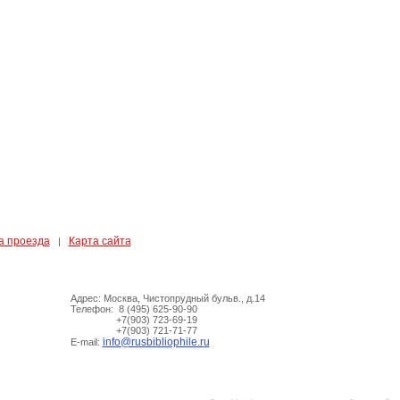
а проезда
Карта сайта
|
Адрес: Москва, Чистопрудный бульв., д.14
Телефон: 8 (495) 625-90-90
+7(903) 723-69-19
+7(903) 721-71-77
info@rusbibliophile.ru
E-mail: