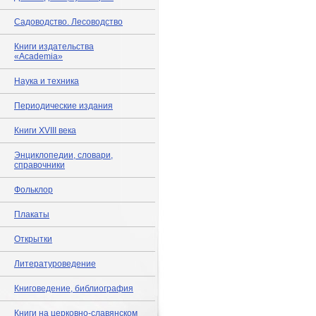
Садоводство. Лесоводство
Книги издательства
«Academia»
Наука и техника
Периодические издания
Книги XVIII века
Энциклопедии, словари,
справочники
Фольклор
Плакаты
Открытки
Литературоведение
Книговедение, библиография
Книги на церковно-славянском