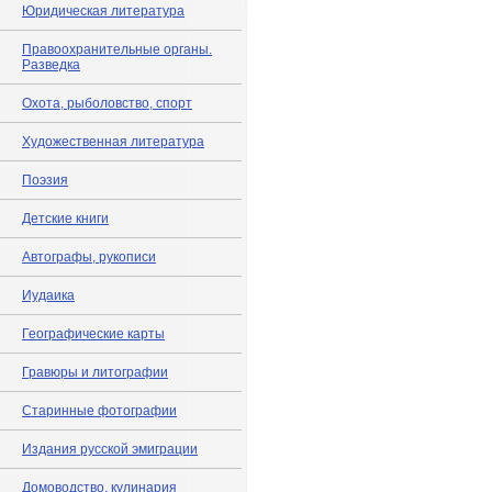
Юридическая литература
Правоохранительные органы.
Разведка
Охота, рыболовство, спорт
Художественная литература
Поэзия
Детские книги
Автографы, рукописи
Иудаика
Географические карты
Гравюры и литографии
Старинные фотографии
Издания русской эмиграции
Домоводство, кулинария