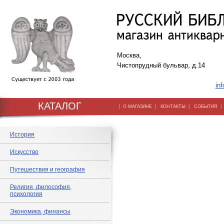
Москва,
Чистопрудный бульвар, д.14
inf
КАТАЛОГ
|
|
|
О МАГАЗИНЕ
КОНТАКТЫ
СОБЫТИЯ
История
Искусство
Путешествия и география
Религия, философия,
психология
Экономика, финансы