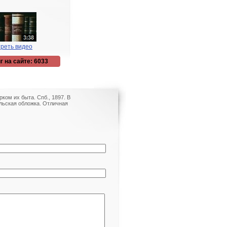
реть видео
г на сайте: 6033
ком их быта. Спб., 1897. В
льская обложка. Отличная