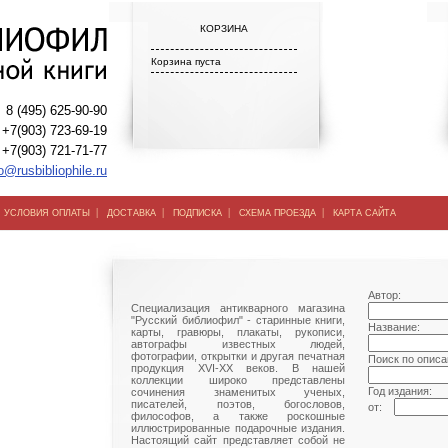
КОРЗИНА
Корзина пуста
8 (495) 625-90-90
+7(903) 723-69-19
+7(903) 721-71-77
o@rusbibliophile.ru
|
|
|
|
|
УСЛОВИЯ ОПЛАТЫ
ДОСТАВКА
ПОДПИСКА
СХЕМА ПРОЕЗДА
КАРТА САЙТА
Автор:
Специализация антикварного магазина
"Русский библиофил" - старинные книги,
Название:
карты, гравюры, плакаты, рукописи,
автографы известных людей,
фотографии, открытки и другая печатная
Поиск по описа
продукция XVI-XX веков. В нашей
коллекции широко представлены
Год издания:
сочинения знаменитых ученых,
писателей, поэтов, богословов,
от:
философов, а также роскошные
иллюстрированные подарочные издания.
Настоящий сайт представляет собой не