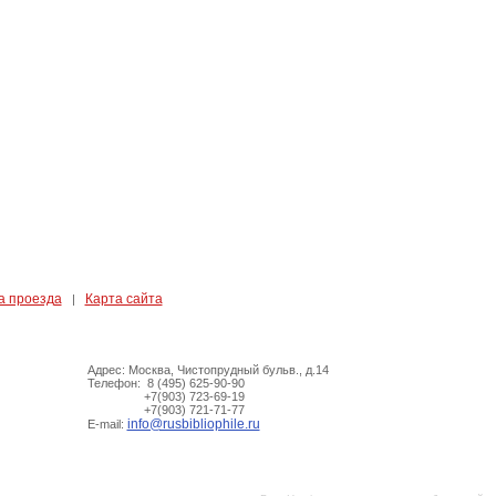
а проезда
Карта сайта
|
Адрес: Москва, Чистопрудный бульв., д.14
Телефон: 8 (495) 625-90-90
+7(903) 723-69-19
+7(903) 721-71-77
info@rusbibliophile.ru
E-mail: