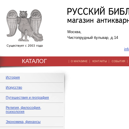
Москва,
Чистопрудный бульвар, д.14
inf
КАТАЛОГ
|
|
|
О МАГАЗИНЕ
КОНТАКТЫ
СОБЫТИЯ
История
Искусство
Путешествия и география
Религия, философия,
психология
Экономика, финансы