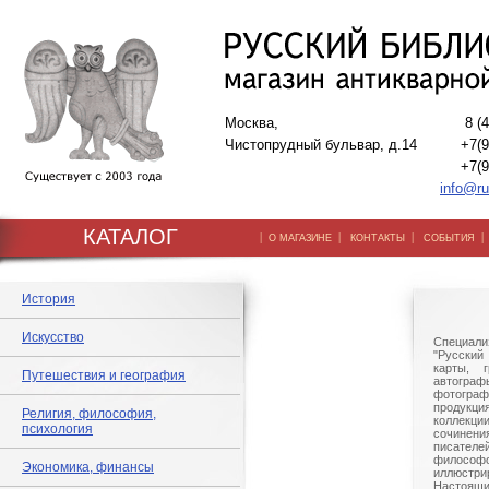
Москва,
8 (
Чистопрудный бульвар, д.14
+7(9
+7(9
info@ru
КАТАЛОГ
|
|
|
О МАГАЗИНЕ
КОНТАКТЫ
СОБЫТИЯ
История
Искусство
Специали
"Русский 
карты, г
Путешествия и география
автогр
фотографи
продукц
Религия, философия,
коллек
психология
сочине
писател
филосо
Экономика, финансы
иллюстри
Настоящи