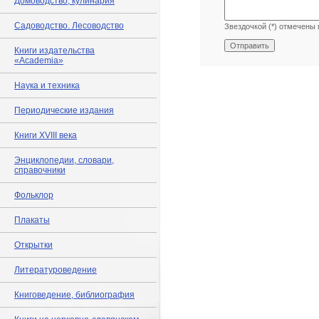
Домоводство, кулинария
Садоводство. Лесоводство
Звездочкой (*) отмечены 
Книги издательства
«Academia»
Наука и техника
Периодические издания
Книги XVIII века
Энциклопедии, словари,
справочники
Фольклор
Плакаты
Открытки
Литературоведение
Книговедение, библиография