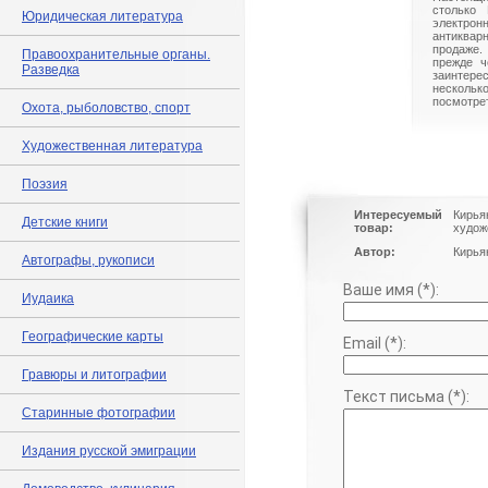
столько 
Юридическая литература
электрон
антиквар
продаже.
Правоохранительные органы.
прежде ч
Разведка
заинте
нескольк
посмотрет
Охота, рыболовство, спорт
Художественная литература
Поэзия
Интересуемый
Кирья
Детские книги
товар:
худож
Автор:
Кирья
Автографы, рукописи
Ваше имя (*):
Иудаика
Географические карты
Email (*):
Гравюры и литографии
Текст письма (*):
Старинные фотографии
Издания русской эмиграции