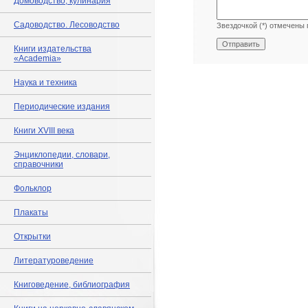
Домоводство, кулинария
Садоводство. Лесоводство
Звездочкой (*) отмечены 
Книги издательства
«Academia»
Наука и техника
Периодические издания
Книги XVIII века
Энциклопедии, словари,
справочники
Фольклор
Плакаты
Открытки
Литературоведение
Книговедение, библиография