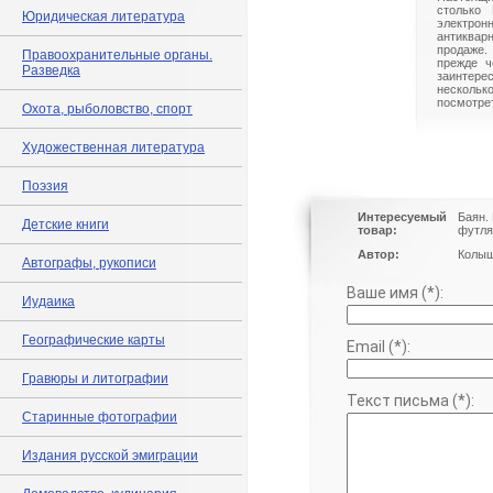
столько 
Юридическая литература
электрон
антиквар
продаже.
Правоохранительные органы.
прежде ч
Разведка
заинте
нескольк
посмотрет
Охота, рыболовство, спорт
Художественная литература
Поэзия
Интересуемый
Баян.
Детские книги
товар:
футля
Автор:
Колышк
Автографы, рукописи
Ваше имя (*):
Иудаика
Географические карты
Email (*):
Гравюры и литографии
Текст письма (*):
Старинные фотографии
Издания русской эмиграции