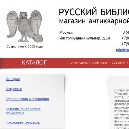
Москва,
8 (
Чистопрудный бульвар, д.14
+7(9
+7(9
info@ru
КАТАЛОГ
|
|
|
О МАГАЗИНЕ
КОНТАКТЫ
СОБЫТИЯ
История
Искусство
Специали
"Русский 
карты, г
Путешествия и география
автогр
фотографи
продукц
Религия, философия,
коллек
психология
сочине
писател
филосо
Экономика, финансы
иллюстри
Настоящи