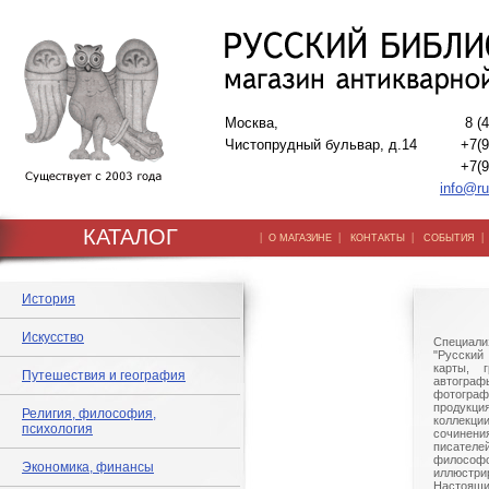
Москва,
8 (
Чистопрудный бульвар, д.14
+7(9
+7(9
info@ru
КАТАЛОГ
|
|
|
О МАГАЗИНЕ
КОНТАКТЫ
СОБЫТИЯ
История
Искусство
Специали
"Русский 
карты, г
Путешествия и география
автогр
фотографи
продукц
Религия, философия,
коллек
психология
сочине
писател
филосо
Экономика, финансы
иллюстри
Настоящи