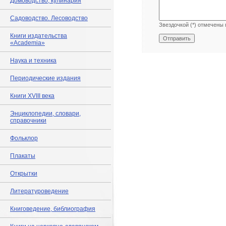
Домоводство, кулинария
Садоводство. Лесоводство
Звездочкой (*) отмечены 
Книги издательства
«Academia»
Наука и техника
Периодические издания
Книги XVIII века
Энциклопедии, словари,
справочники
Фольклор
Плакаты
Открытки
Литературоведение
Книговедение, библиография