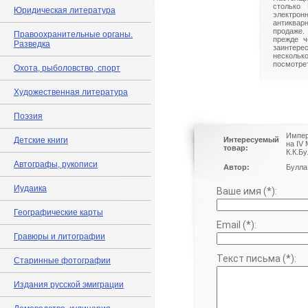
столько 
Юридическая литература
электрон
антиквар
продаже.
Правоохранительные органы.
прежде ч
Разведка
заинте
нескольк
посмотрет
Охота, рыболовство, спорт
Художественная литература
Поэзия
Импер
Детские книги
Интересуемый
на IV
товар:
К.К.Б
Автографы, рукописи
Автор:
Булла 
Иудаика
Ваше имя (*):
Географические карты
Email (*):
Гравюры и литографии
Текст письма (*):
Старинные фотографии
Издания русской эмиграции