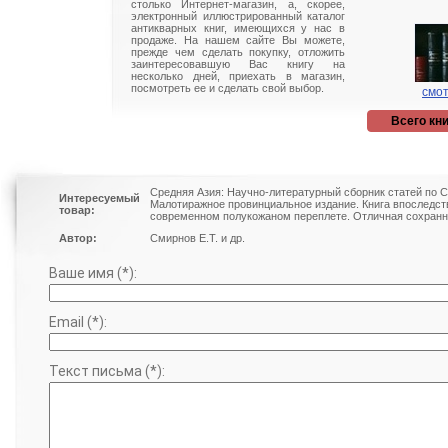
столько Интернет-магазин, а, скорее,
электронный иллюстрированный каталог
антикварных книг, имеющихся у нас в
продаже. На нашем сайте Вы можете,
прежде чем сделать покупку, отложить
заинтересовавшую Вас книгу на
несколько дней, приехать в магазин,
посмотреть ее и сделать свой выбор.
смот
Всего кни
Средняя Азия: Научно-литературный сборник статей по С
Интересуемый
Малотиражное провинциальное издание. Книга впоследст
товар:
современном полукожаном переплете. Отличная сохранно
Автор:
Смирнов Е.Т. и др.
Ваше имя (*):
Email (*):
Текст письма (*):