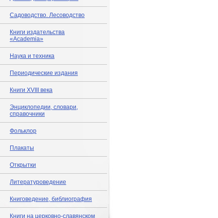
Садоводство. Лесоводство
Книги издательства
«Academia»
Наука и техника
Периодические издания
Книги XVIII века
Энциклопедии, словари,
справочники
Фольклор
Плакаты
Открытки
Литературоведение
Книговедение, библиография
Книги на церковно-славянском