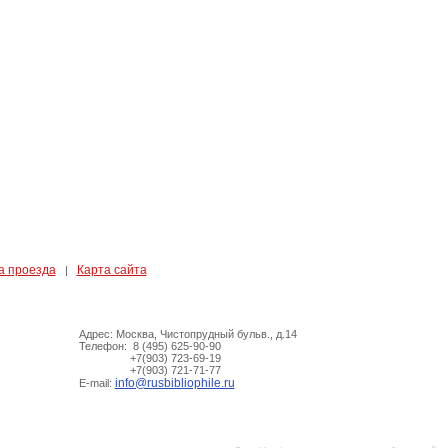
а проезда
Карта сайта
|
Адрес: Москва, Чистопрудный бульв., д.14
Телефон: 8 (495) 625-90-90
+7(903) 723-69-19
+7(903) 721-71-77
info@rusbibliophile.ru
E-mail: