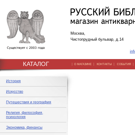
Москва,
Чистопрудный бульвар, д.14
inf
КАТАЛОГ
|
|
|
О МАГАЗИНЕ
КОНТАКТЫ
СОБЫТИЯ
История
Искусство
Путешествия и география
Религия, философия,
психология
Экономика, финансы