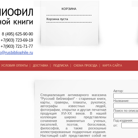
КОРЗИНА
Корзина пуста
8 (495) 625-90-90
+7(903) 723-69-19
+7(903) 721-71-77
o@rusbibliophile.ru
|
|
|
|
|
УСЛОВИЯ ОПЛАТЫ
ДОСТАВКА
ПОДПИСКА
СХЕМА ПРОЕЗДА
КАРТА САЙТА
Автор:
Специализация антикварного магазина
"Русский библиофил" - старинные книги,
Название:
карты, гравюры, плакаты, рукописи,
автографы известных людей,
фотографии, открытки и другая печатная
Поиск по описа
продукция XVI-XX веков. В нашей
коллекции широко представлены
Год издания:
сочинения знаменитых ученых,
писателей, поэтов, богословов,
от:
философов, а также роскошные
иллюстрированные подарочные издания.
Настоящий сайт представляет собой не