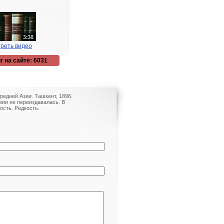
реть видео
г на сайте: 6031
редней Азии. Ташкент, 1896.
вии не переиздавалась. В
сть. Редкость.