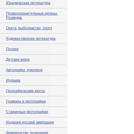
Юридическая литература
Правоохранительные органы.
Разведка
Охота, рыболовство, спорт
Художественная литература
Поэзия
Детские книги
Автографы, рукописи
Иудаика
Географические карты
Гравюры и литографии
Старинные фотографии
Издания русской эмиграции
Домоводство, кулинария