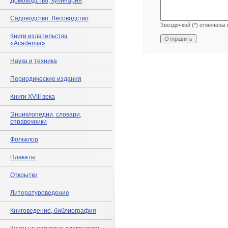
Домоводство, кулинария
Садоводство. Лесоводство
Звездочкой (*) отмечены 
Книги издательства
«Academia»
Наука и техника
Периодические издания
Книги XVIII века
Энциклопедии, словари,
справочники
Фольклор
Плакаты
Открытки
Литературоведение
Книговедение, библиография