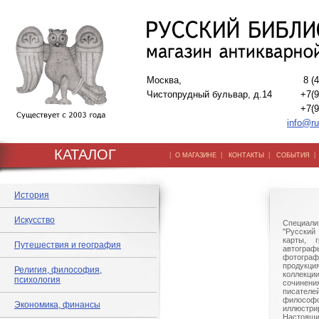
Москва,
8 (
Чистопрудный бульвар, д.14
+7(9
+7(9
info@ru
КАТАЛОГ
|
|
|
О МАГАЗИНЕ
КОНТАКТЫ
СОБЫТИЯ
История
Искусство
Специали
"Русский 
карты, г
Путешествия и география
автогр
фотографи
продукц
Религия, философия,
коллек
психология
сочине
писател
филосо
Экономика, финансы
иллюстри
Настоящи