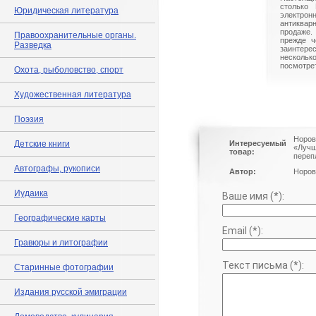
столько 
Юридическая литература
электрон
антиквар
продаже.
Правоохранительные органы.
прежде ч
Разведка
заинте
нескольк
посмотрет
Охота, рыболовство, спорт
Художественная литература
Поэзия
Норов
Детские книги
Интересуемый
«Лучш
товар:
переп
Автографы, рукописи
Автор:
Норов
Иудаика
Ваше имя (*):
Географические карты
Email (*):
Гравюры и литографии
Текст письма (*):
Старинные фотографии
Издания русской эмиграции