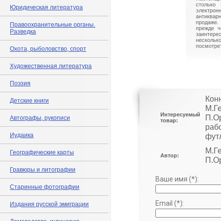
столько 
Юридическая литература
электрон
антиквар
продаже.
Правоохранительные органы.
прежде ч
Разведка
заинте
нескольк
посмотрет
Охота, рыболовство, спорт
Художественная литература
Поэзия
Кон
Детские книги
М.Г
Интересуемый
П.О
Автографы, рукописи
товар:
раб
Иудаика
фут
М.Г
Географические карты
Автор:
П.О
Гравюры и литографии
Ваше имя (*):
Старинные фотографии
Email (*):
Издания русской эмиграции