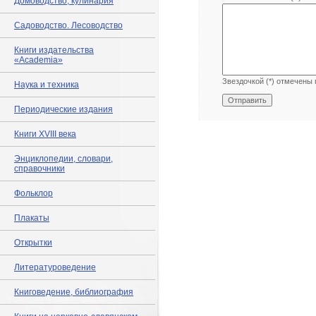
Домоводство, кулинария
Садоводство. Лесоводство
Книги издательства
«Academia»
Звездочкой (*) отмечены 
Наука и техника
Периодические издания
Книги XVIII века
Энциклопедии, словари,
справочники
Фольклор
Плакаты
Открытки
Литературоведение
Книговедение, библиография