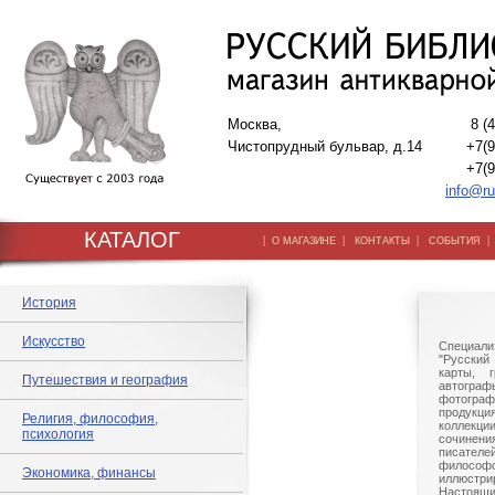
Москва,
8 (
Чистопрудный бульвар, д.14
+7(9
+7(9
info@ru
КАТАЛОГ
|
|
|
О МАГАЗИНЕ
КОНТАКТЫ
СОБЫТИЯ
История
Искусство
Специали
"Русский 
карты, г
Путешествия и география
автогр
фотографи
продукц
Религия, философия,
коллек
психология
сочине
писател
филосо
Экономика, финансы
иллюстри
Настоящи