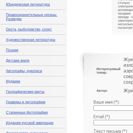
столько 
Юридическая литература
электрон
антиквар
продаже.
Правоохранительные органы.
прежде ч
Разведка
заинте
нескольк
посмотрет
Охота, рыболовство, спорт
Художественная литература
Поэзия
Жук
Детские книги
изло
Интересуемый
аэр
Автографы, рукописи
товар:
сов
Иудаика
сохр
Жук
Автор:
Географические карты
Ваше имя (*):
Гравюры и литографии
Старинные фотографии
Email (*):
Издания русской эмиграции
Текст письма (*):