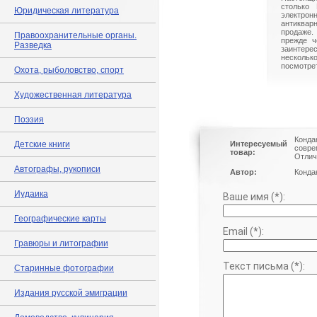
столько 
Юридическая литература
электрон
антиквар
продаже.
Правоохранительные органы.
прежде ч
Разведка
заинте
нескольк
посмотрет
Охота, рыболовство, спорт
Художественная литература
Поэзия
Конда
Детские книги
Интересуемый
совре
товар:
Отлич
Автографы, рукописи
Автор:
Конда
Иудаика
Ваше имя (*):
Географические карты
Email (*):
Гравюры и литографии
Текст письма (*):
Старинные фотографии
Издания русской эмиграции