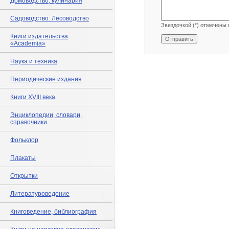
Домоводство, кулинария
Садоводство. Лесоводство
Звездочкой (*) отмечены 
Книги издательства
«Academia»
Наука и техника
Периодические издания
Книги XVIII века
Энциклопедии, словари,
справочники
Фольклор
Плакаты
Открытки
Литературоведение
Книговедение, библиография