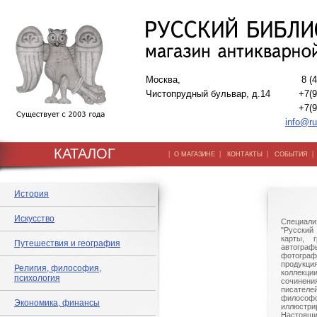
Москва,
8 (
Чистопрудный бульвар, д.14
+7(9
+7(9
info@ru
КАТАЛОГ
|
|
|
О МАГАЗИНЕ
КОНТАКТЫ
СОБЫТИЯ
История
Искусство
Специали
"Русский 
карты, г
Путешествия и география
автогр
фотографи
продукц
Религия, философия,
коллек
психология
сочине
писател
филосо
Экономика, финансы
иллюстри
Настоящи