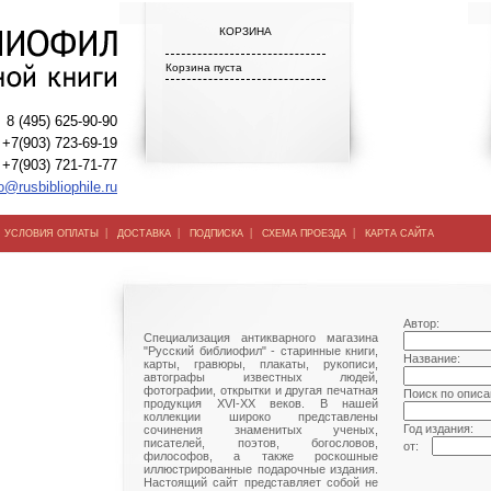
КОРЗИНА
Корзина пуста
8 (495) 625-90-90
+7(903) 723-69-19
+7(903) 721-71-77
o@rusbibliophile.ru
|
|
|
|
|
УСЛОВИЯ ОПЛАТЫ
ДОСТАВКА
ПОДПИСКА
СХЕМА ПРОЕЗДА
КАРТА САЙТА
Автор:
Специализация антикварного магазина
"Русский библиофил" - старинные книги,
Название:
карты, гравюры, плакаты, рукописи,
автографы известных людей,
фотографии, открытки и другая печатная
Поиск по описа
продукция XVI-XX веков. В нашей
коллекции широко представлены
Год издания:
сочинения знаменитых ученых,
писателей, поэтов, богословов,
от:
философов, а также роскошные
иллюстрированные подарочные издания.
Настоящий сайт представляет собой не