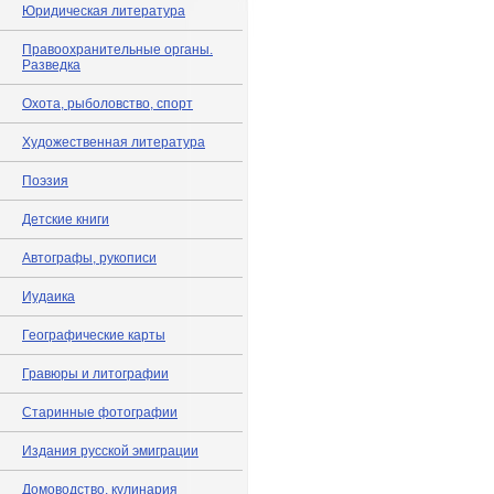
Юридическая литература
Правоохранительные органы.
Разведка
Охота, рыболовство, спорт
Художественная литература
Поэзия
Детские книги
Автографы, рукописи
Иудаика
Географические карты
Гравюры и литографии
Старинные фотографии
Издания русской эмиграции
Домоводство, кулинария