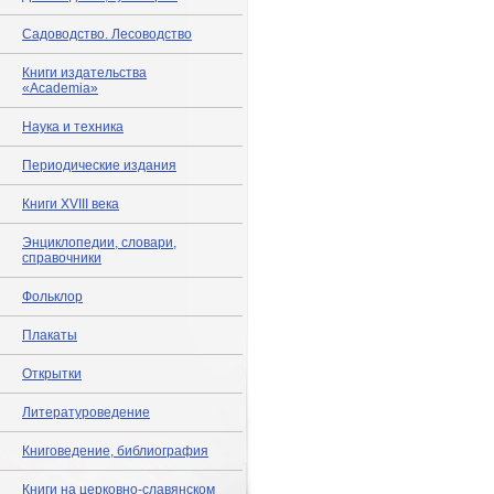
Садоводство. Лесоводство
Книги издательства
«Academia»
Наука и техника
Периодические издания
Книги XVIII века
Энциклопедии, словари,
справочники
Фольклор
Плакаты
Открытки
Литературоведение
Книговедение, библиография
Книги на церковно-славянском