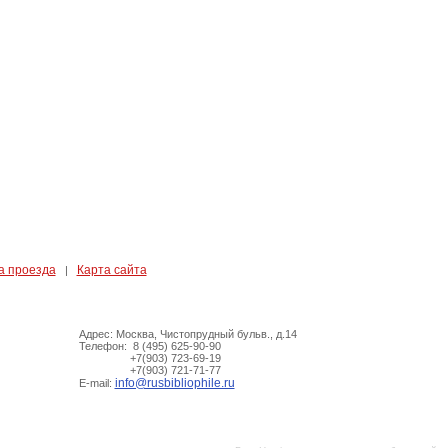
а проезда
Карта сайта
|
Адрес: Москва, Чистопрудный бульв., д.14
Телефон: 8 (495) 625-90-90
+7(903) 723-69-19
+7(903) 721-71-77
info@rusbibliophile.ru
E-mail: