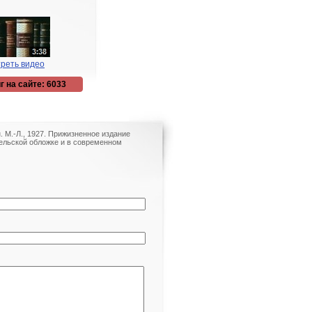
реть видео
г на сайте: 6033
. М.-Л., 1927. Прижизненное издание
тельской обложке и в современном