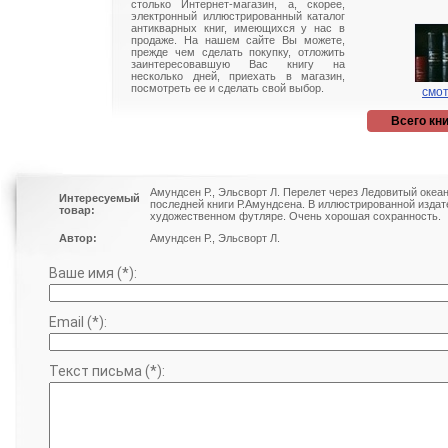
столько Интернет-магазин, а, скорее,
электронный иллюстрированный каталог
антикварных книг, имеющихся у нас в
продаже. На нашем сайте Вы можете,
прежде чем сделать покупку, отложить
заинтересовавшую Вас книгу на
несколько дней, приехать в магазин,
посмотреть ее и сделать свой выбор.
смот
Всего кни
Амундсен Р., Эльсворт Л. Перелет через Ледовитый океан
Интересуемый
последней книги Р.Амундсена. В иллюстрированной изда
товар:
художественном футляре. Очень хорошая сохранность.
Автор:
Амундсен Р., Эльсворт Л.
Ваше имя (*):
Email (*):
Текст письма (*):