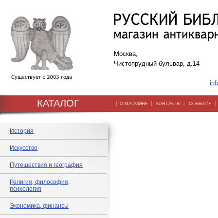
Москва,
Чистопрудный бульвар, д.14
inf
КАТАЛОГ
|
|
|
О МАГАЗИНЕ
КОНТАКТЫ
СОБЫТИЯ
История
Искусство
Путешествия и география
Религия, философия,
психология
Экономика, финансы