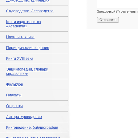
Домоводство, кулинария
Садоводство. Лесоводство
Звездочкой (*) отмечены 
Книги издательства
«Academia»
Наука и техника
Периодические издания
Книги XVIII века
Энциклопедии, словари,
справочники
Фольклор
Плакаты
Открытки
Литературоведение
Книговедение, библиография