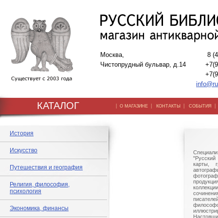
Москва,
8 (
Чистопрудный бульвар, д.14
+7(9
+7(9
info@ru
КАТАЛОГ
|
|
|
О МАГАЗИНЕ
КОНТАКТЫ
СОБЫТИЯ
История
Искусство
Специали
"Русский 
карты, г
Путешествия и география
автогр
фотографи
продукц
Религия, философия,
коллек
психология
сочине
писател
филосо
Экономика, финансы
иллюстри
Настоящи