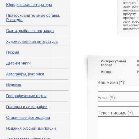
столько 
Юридическая литература
электрон
антиквар
продаже.
Правоохранительные органы.
прежде ч
Разведка
заинте
нескольк
посмотрет
Охота, рыболовство, спорт
Художественная литература
Поэзия
Интересуемый
К
Детские книги
товар:
с
Автор:
И
Автографы, рукописи
Ваше имя (*):
Иудаика
Географические карты
Email (*):
Гравюры и литографии
Текст письма (*):
Старинные фотографии
Издания русской эмиграции