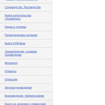
Садоводство. Лесоводство
Книги издательства
«Academia»
Наука и техника
Периодические издания
Книги XVIII века
Энциклопедии, словари,
справочники
Фольклор
Плакаты
Открытки
Литературоведение
Книговедение, библиография
Книги на церковно-славянском