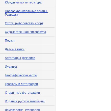
Юридическая литература
Правоохранительные органы.
Разведка
Охота, рыболовство, спорт
Художественная литература
Поэзия
Детские книги
Автографы, рукописи
Иудаика
Географические карты
Гравюры и литографии
Старинные фотографии
Издания русской эмиграции
Домоводство, кулинария