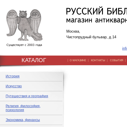
Москва,
Чистопрудный бульвар, д.14
inf
КАТАЛОГ
|
|
|
О МАГАЗИНЕ
КОНТАКТЫ
СОБЫТИЯ
История
Искусство
Путешествия и география
Религия, философия,
психология
Экономика, финансы