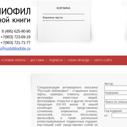
КОРЗИНА
Корзина пуста
8 (495) 625-90-90
+7(903) 723-69-19
+7(903) 721-71-77
o@rusbibliophile.ru
|
|
|
|
|
УСЛОВИЯ ОПЛАТЫ
ДОСТАВКА
ПОДПИСКА
СХЕМА ПРОЕЗДА
КАРТА САЙТА
Автор:
Специализация антикварного магазина
"Русский библиофил" - старинные книги,
Название:
карты, гравюры, плакаты, рукописи,
автографы известных людей,
фотографии, открытки и другая печатная
Поиск по описа
продукция XVI-XX веков. В нашей
коллекции широко представлены
Год издания:
сочинения знаменитых ученых,
писателей, поэтов, богословов,
от:
философов, а также роскошные
иллюстрированные подарочные издания.
Настоящий сайт представляет собой не