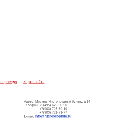
а проезда
Карта сайта
|
Адрес: Москва, Чистопрудный бульв., д.14
Телефон: 8 (495) 625-90-90
+7(903) 723-69-19
+7(903) 721-71-77
info@rusbibliophile.ru
E-mail: