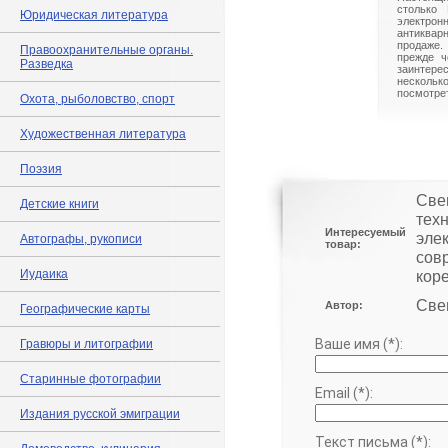
столько 
Юридическая литература
электрон
антиквар
продаже.
Правоохранительные органы.
прежде ч
Разведка
заинте
нескольк
посмотрет
Охота, рыболовство, спорт
Художественная литература
Поэзия
Све
Детские книги
тех
Интересуемый
элек
Автографы, рукописи
товар:
сов
Иудаика
кор
Све
Автор:
Географические карты
Ваше имя (*):
Гравюры и литографии
Старинные фотографии
Email (*):
Издания русской эмиграции
Текст письма (*):