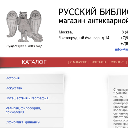
Москва,
8 (
Чистопрудный бульвар, д.14
+7(9
+7(9
info@ru
КАТАЛОГ
|
|
|
О МАГАЗИНЕ
КОНТАКТЫ
СОБЫТИЯ
История
Искусство
Специали
"Русский 
карты, г
Путешествия и география
автогр
фотографи
продукц
Религия, философия,
коллек
психология
сочине
писател
филосо
Экономика, финансы
иллюстри
Настоящи