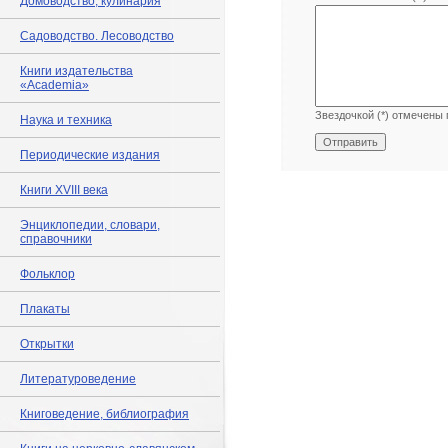
Домоводство, кулинария
Садоводство. Лесоводство
Книги издательства
«Academia»
Звездочкой (*) отмечены 
Наука и техника
Периодические издания
Книги XVIII века
Энциклопедии, словари,
справочники
Фольклор
Плакаты
Открытки
Литературоведение
Книговедение, библиография