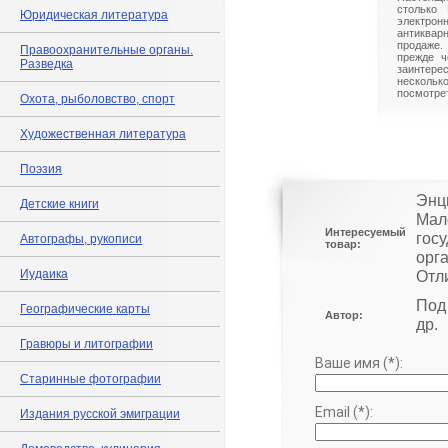
столько 
Юридическая литература
электрон
антиквар
продаже.
Правоохранительные органы.
прежде ч
Разведка
заинте
нескольк
посмотрет
Охота, рыболовство, спорт
Художественная литература
Поэзия
Энци
Детские книги
Мал
Интересуемый
гос
Автографы, рукописи
товар:
орг
Иудаика
Отли
Под 
Географические карты
Автор:
др.
Гравюры и литографии
Ваше имя (*):
Старинные фотографии
Email (*):
Издания русской эмиграции