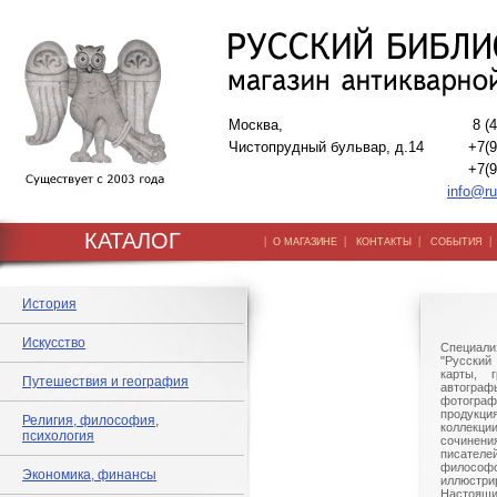
Москва,
8 (
Чистопрудный бульвар, д.14
+7(9
+7(9
info@ru
КАТАЛОГ
|
|
|
О МАГАЗИНЕ
КОНТАКТЫ
СОБЫТИЯ
История
Искусство
Специали
"Русский 
карты, г
Путешествия и география
автогр
фотографи
продукц
Религия, философия,
коллек
психология
сочине
писател
филосо
Экономика, финансы
иллюстри
Настоящи