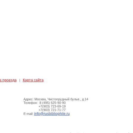
а проезда
Карта сайта
|
Адрес: Москва, Чистопрудный бульв., д.14
Телефон: 8 (495) 625-90-90
+7(903) 723-69-19
+7(903) 721-71-77
info@rusbibliophile.ru
E-mail: