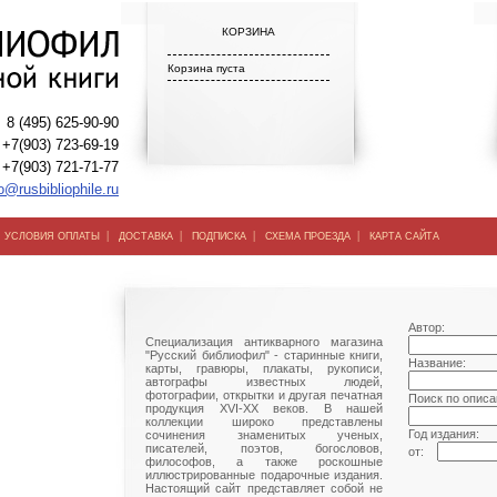
КОРЗИНА
Корзина пуста
8 (495) 625-90-90
+7(903) 723-69-19
+7(903) 721-71-77
o@rusbibliophile.ru
|
|
|
|
|
УСЛОВИЯ ОПЛАТЫ
ДОСТАВКА
ПОДПИСКА
СХЕМА ПРОЕЗДА
КАРТА САЙТА
Автор:
Специализация антикварного магазина
"Русский библиофил" - старинные книги,
Название:
карты, гравюры, плакаты, рукописи,
автографы известных людей,
фотографии, открытки и другая печатная
Поиск по описа
продукция XVI-XX веков. В нашей
коллекции широко представлены
Год издания:
сочинения знаменитых ученых,
писателей, поэтов, богословов,
от:
философов, а также роскошные
иллюстрированные подарочные издания.
Настоящий сайт представляет собой не