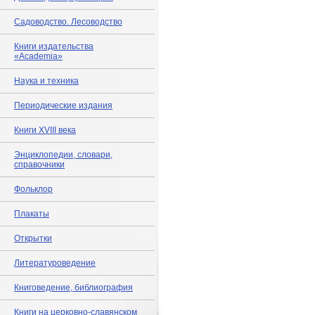
Садоводство. Лесоводство
Книги издательства
«Academia»
Наука и техника
Периодические издания
Книги XVIII века
Энциклопедии, словари,
справочники
Фольклор
Плакаты
Открытки
Литературоведение
Книговедение, библиография
Книги на церковно-славянском