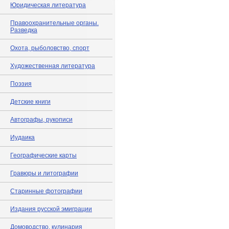
Юридическая литература
Правоохранительные органы.
Разведка
Охота, рыболовство, спорт
Художественная литература
Поэзия
Детские книги
Автографы, рукописи
Иудаика
Географические карты
Гравюры и литографии
Старинные фотографии
Издания русской эмиграции
Домоводство, кулинария