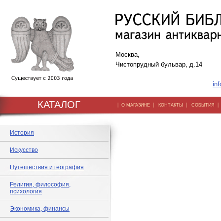
Москва,
Чистопрудный бульвар, д.14
inf
КАТАЛОГ
|
|
|
О МАГАЗИНЕ
КОНТАКТЫ
СОБЫТИЯ
История
Искусство
Путешествия и география
Религия, философия,
психология
Экономика, финансы