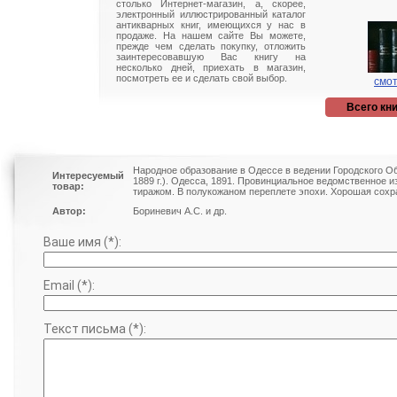
столько Интернет-магазин, а, скорее,
электронный иллюстрированный каталог
антикварных книг, имеющихся у нас в
продаже. На нашем сайте Вы можете,
прежде чем сделать покупку, отложить
заинтересовавшую Вас книгу на
несколько дней, приехать в магазин,
посмотреть ее и сделать свой выбор.
смот
Всего кни
Народное образование в Одессе в ведении Городского О
Интересуемый
1889 г.). Одесса, 1891. Провинциальное ведомственное
товар:
тиражом. В полукожаном переплете эпохи. Хорошая сохра
Автор:
Бориневич А.С. и др.
Ваше имя (*):
Email (*):
Текст письма (*):