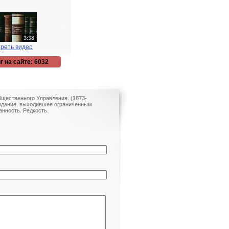
реть видео
г на сайте: 6032
бщественного Управления. (1873-
 издание, выходившее ограниченным
нность. Редкость.