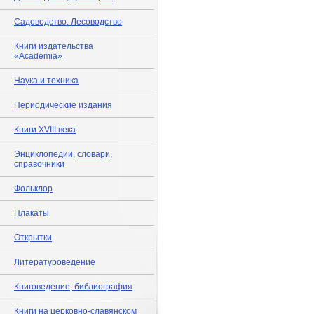
Садоводство. Лесоводство
Книги издательства
«Academia»
Наука и техника
Периодические издания
Книги XVIII века
Энциклопедии, словари,
справочники
Фольклор
Плакаты
Открытки
Литературоведение
Книговедение, библиография
Книги на церковно-славянском