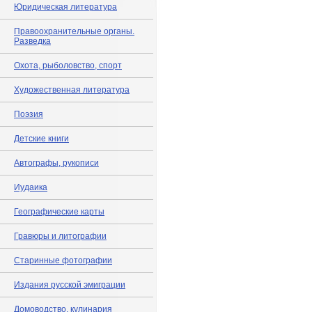
Юридическая литература
Правоохранительные органы.
Разведка
Охота, рыболовство, спорт
Художественная литература
Поэзия
Детские книги
Автографы, рукописи
Иудаика
Географические карты
Гравюры и литографии
Старинные фотографии
Издания русской эмиграции
Домоводство, кулинария