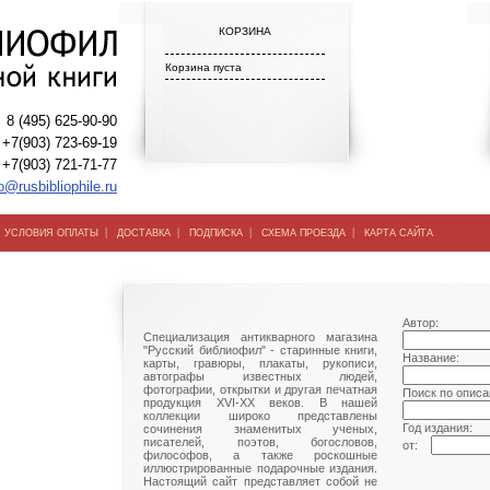
КОРЗИНА
Корзина пуста
8 (495) 625-90-90
+7(903) 723-69-19
+7(903) 721-71-77
o@rusbibliophile.ru
|
|
|
|
|
УСЛОВИЯ ОПЛАТЫ
ДОСТАВКА
ПОДПИСКА
СХЕМА ПРОЕЗДА
КАРТА САЙТА
Автор:
Специализация антикварного магазина
"Русский библиофил" - старинные книги,
Название:
карты, гравюры, плакаты, рукописи,
автографы известных людей,
фотографии, открытки и другая печатная
Поиск по описа
продукция XVI-XX веков. В нашей
коллекции широко представлены
Год издания:
сочинения знаменитых ученых,
писателей, поэтов, богословов,
от:
философов, а также роскошные
иллюстрированные подарочные издания.
Настоящий сайт представляет собой не