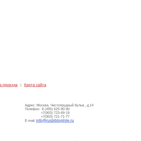
а проезда
Карта сайта
|
Адрес: Москва, Чистопрудный бульв., д.14
Телефон: 8 (495) 625-90-90
+7(903) 723-69-19
+7(903) 721-71-77
info@rusbibliophile.ru
E-mail: