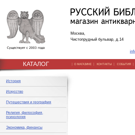
Москва,
Чистопрудный бульвар, д.14
inf
КАТАЛОГ
|
|
|
О МАГАЗИНЕ
КОНТАКТЫ
СОБЫТИЯ
История
Искусство
Путешествия и география
Религия, философия,
психология
Экономика, финансы