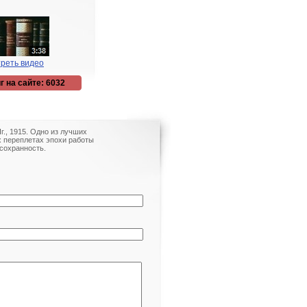
реть видео
г на сайте: 6032
г., 1915. Одно из лучших
х переплетах эпохи работы
сохранность.