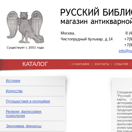
Москва,
8 (
Чистопрудный бульвар, д.14
+7(9
+7(9
info@ru
КАТАЛОГ
|
|
|
О МАГАЗИНЕ
КОНТАКТЫ
СОБЫТИЯ
История
Искусство
Специали
"Русский 
карты, г
Путешествия и география
автогр
фотографи
продукц
Религия, философия,
коллек
психология
сочине
писател
филосо
Экономика, финансы
иллюстри
Настоящи