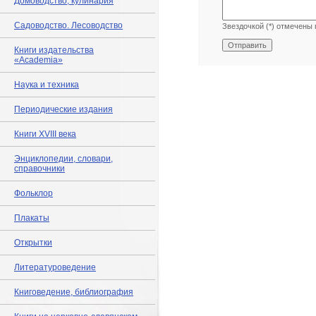
Домоводство, кулинария
Садоводство. Лесоводство
Звездочкой (*) отмечены 
Книги издательства
«Academia»
Наука и техника
Периодические издания
Книги XVIII века
Энциклопедии, словари,
справочники
Фольклор
Плакаты
Открытки
Литературоведение
Книговедение, библиография