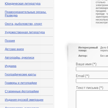
столько 
Юридическая литература
электрон
антиквар
продаже.
Правоохранительные органы.
прежде ч
Разведка
заинте
нескольк
посмотрет
Охота, рыболовство, спорт
Художественная литература
Поэзия
Интересуемый
Дело 
Детские книги
товар:
переп
Автор:
Без а
Автографы, рукописи
Ваше имя (*):
Иудаика
Географические карты
Email (*):
Гравюры и литографии
Текст письма (*):
Старинные фотографии
Издания русской эмиграции