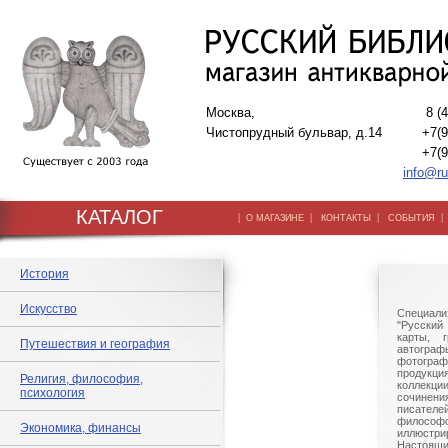
Москва,
8 (
Чистопрудный бульвар, д.14
+7(9
+7(9
info@ru
КАТАЛОГ
|
|
|
О МАГАЗИНЕ
КОНТАКТЫ
СОБЫТИЯ
История
Искусство
Специали
"Русский 
карты, г
Путешествия и география
автогр
фотографи
продукц
Религия, философия,
коллек
психология
сочине
писател
филосо
Экономика, финансы
иллюстри
Настоящи