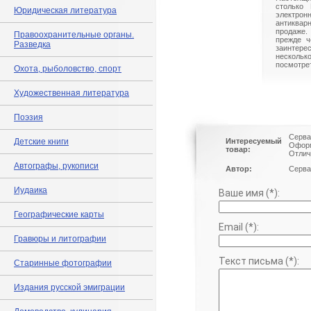
столько 
Юридическая литература
электрон
антиквар
продаже.
Правоохранительные органы.
прежде ч
Разведка
заинте
нескольк
посмотрет
Охота, рыболовство, спорт
Художественная литература
Поэзия
Серва
Детские книги
Интересуемый
Оформ
товар:
Отлич
Автографы, рукописи
Автор:
Серва
Иудаика
Ваше имя (*):
Географические карты
Email (*):
Гравюры и литографии
Текст письма (*):
Старинные фотографии
Издания русской эмиграции