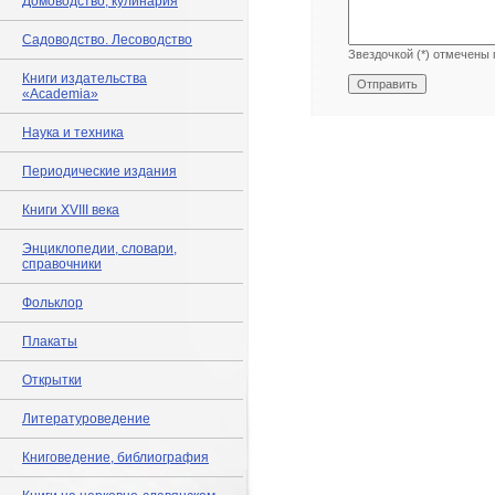
Домоводство, кулинария
Садоводство. Лесоводство
Звездочкой (*) отмечены 
Книги издательства
«Academia»
Наука и техника
Периодические издания
Книги XVIII века
Энциклопедии, словари,
справочники
Фольклор
Плакаты
Открытки
Литературоведение
Книговедение, библиография