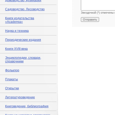
Домоводство, кулинария
Садоводство. Лесоводство
Звездочкой (*) отмечены 
Книги издательства
«Academia»
Наука и техника
Периодические издания
Книги XVIII века
Энциклопедии, словари,
справочники
Фольклор
Плакаты
Открытки
Литературоведение
Книговедение, библиография