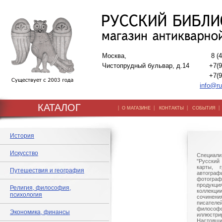
Москва,
8 (
Чистопрудный бульвар, д.14
+7(9
+7(9
info@ru
КАТАЛОГ
|
|
|
О МАГАЗИНЕ
КОНТАКТЫ
СОБЫТИЯ
История
Искусство
Специали
"Русский 
карты, г
Путешествия и география
автогр
фотографи
продукц
Религия, философия,
коллек
психология
сочине
писател
филосо
Экономика, финансы
иллюстри
Настоящи