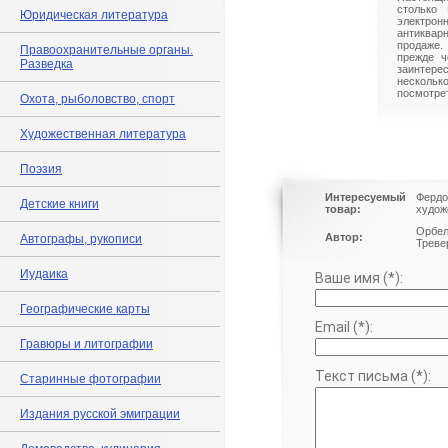
столько 
Юридическая литература
электрон
антиквар
продаже.
Правоохранительные органы.
прежде ч
Разведка
заинте
нескольк
посмотрет
Охота, рыболовство, спорт
Художественная литература
Поэзия
Интересуемый
Фердо
Детские книги
товар:
худож
Орбел
Автор:
Автографы, рукописи
Тревер
Иудаика
Ваше имя (*):
Географические карты
Email (*):
Гравюры и литографии
Текст письма (*):
Старинные фотографии
Издания русской эмиграции