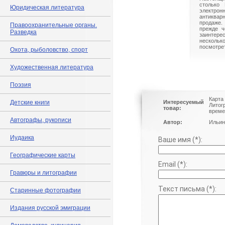
столько 
Юридическая литература
электрон
антиквар
продаже.
Правоохранительные органы.
прежде ч
Разведка
заинте
нескольк
посмотрет
Охота, рыболовство, спорт
Художественная литература
Поэзия
Карта
Детские книги
Интересуемый
Литог
товар:
време
Автографы, рукописи
Автор:
Ильин
Иудаика
Ваше имя (*):
Географические карты
Email (*):
Гравюры и литографии
Текст письма (*):
Старинные фотографии
Издания русской эмиграции