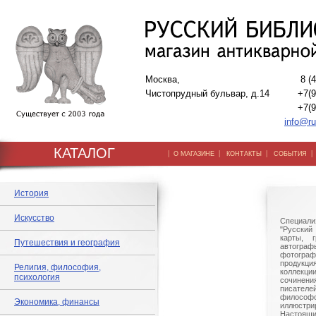
Москва,
8 (
Чистопрудный бульвар, д.14
+7(9
+7(9
info@ru
КАТАЛОГ
|
|
|
О МАГАЗИНЕ
КОНТАКТЫ
СОБЫТИЯ
История
Искусство
Специали
"Русский 
карты, г
Путешествия и география
автогр
фотографи
продукц
Религия, философия,
коллек
психология
сочине
писател
филосо
Экономика, финансы
иллюстри
Настоящи