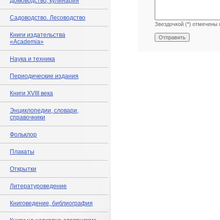
Домоводство, кулинария
Садоводство. Лесоводство
Звездочкой (*) отмечены 
Книги издательства
«Academia»
Наука и техника
Периодические издания
Книги XVIII века
Энциклопедии, словари,
справочники
Фольклор
Плакаты
Открытки
Литературоведение
Книговедение, библиография