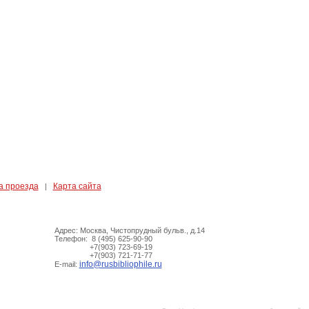
а проезда
Карта сайта
|
Адрес: Москва, Чистопрудный бульв., д.14
Телефон: 8 (495) 625-90-90
+7(903) 723-69-19
+7(903) 721-71-77
info@rusbibliophile.ru
E-mail: