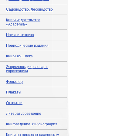
Садоводство. Лесоводство
Книги издательства
«Academia»
Наука и техника
Периодические издания
Книги XVIII века
Энциклопедии, словари,
справочники
Фольклор
Плакаты
Открытки
Литературоведение
Книговедение, библиография
Книги на церковно-славянском