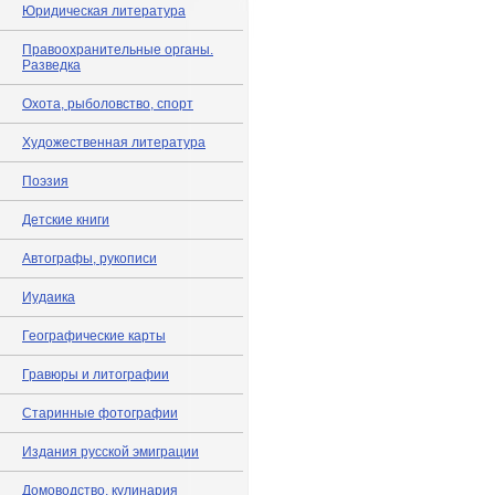
Юридическая литература
Правоохранительные органы.
Разведка
Охота, рыболовство, спорт
Художественная литература
Поэзия
Детские книги
Автографы, рукописи
Иудаика
Географические карты
Гравюры и литографии
Старинные фотографии
Издания русской эмиграции
Домоводство, кулинария