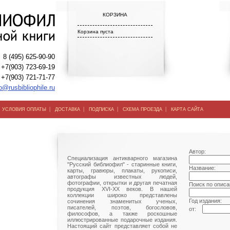
КОРЗИНА
Корзина пуста
8 (495) 625-90-90
+7(903) 723-69-19
+7(903) 721-71-77
o@rusbibliophile.ru
|
|
|
|
|
УСЛОВИЯ ОПЛАТЫ
ДОСТАВКА
ПОДПИСКА
СХЕМА ПРОЕЗДА
КАРТА САЙТА
Автор:
Специализация антикварного магазина
"Русский библиофил" - старинные книги,
Название:
карты, гравюры, плакаты, рукописи,
автографы известных людей,
фотографии, открытки и другая печатная
Поиск по описа
продукция XVI-XX веков. В нашей
коллекции широко представлены
Год издания:
сочинения знаменитых ученых,
писателей, поэтов, богословов,
от:
философов, а также роскошные
иллюстрированные подарочные издания.
Настоящий сайт представляет собой не