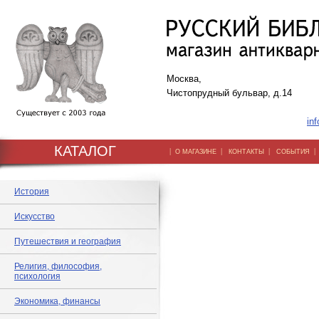
Москва,
Чистопрудный бульвар, д.14
inf
КАТАЛОГ
|
|
|
О МАГАЗИНЕ
КОНТАКТЫ
СОБЫТИЯ
История
Искусство
Путешествия и география
Религия, философия,
психология
Экономика, финансы