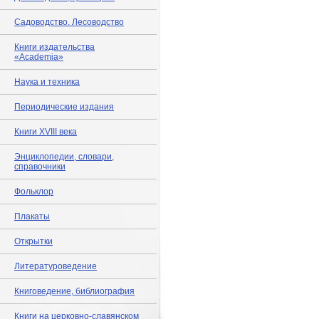
Садоводство. Лесоводство
Книги издательства
«Academia»
Наука и техника
Периодические издания
Книги XVIII века
Энциклопедии, словари,
справочники
Фольклор
Плакаты
Открытки
Литературоведение
Книговедение, библиография
Книги на церковно-славянском