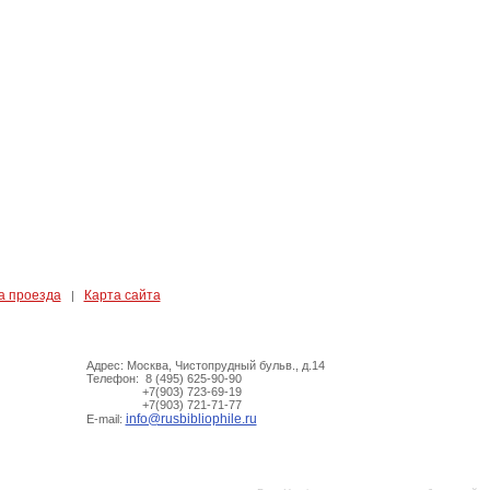
а проезда
Карта сайта
|
Адрес: Москва, Чистопрудный бульв., д.14
Телефон: 8 (495) 625-90-90
+7(903) 723-69-19
+7(903) 721-71-77
info@rusbibliophile.ru
E-mail: