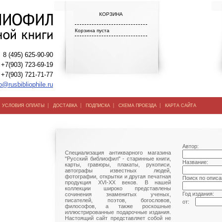
КОРЗИНА
Корзина пуста
8 (495) 625-90-90
+7(903) 723-69-19
+7(903) 721-71-77
o@rusbibliophile.ru
|
|
|
|
|
УСЛОВИЯ ОПЛАТЫ
ДОСТАВКА
ПОДПИСКА
СХЕМА ПРОЕЗДА
КАРТА САЙТА
Автор:
Специализация антикварного магазина
"Русский библиофил" - старинные книги,
Название:
карты, гравюры, плакаты, рукописи,
автографы известных людей,
фотографии, открытки и другая печатная
Поиск по описа
продукция XVI-XX веков. В нашей
коллекции широко представлены
Год издания:
сочинения знаменитых ученых,
писателей, поэтов, богословов,
от:
философов, а также роскошные
иллюстрированные подарочные издания.
Настоящий сайт представляет собой не