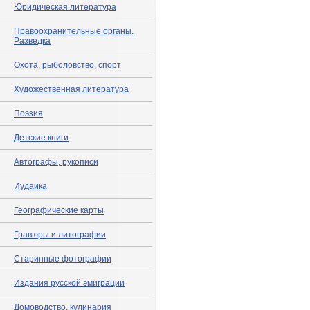
Юридическая литература
Правоохранительные органы.
Разведка
Охота, рыболовство, спорт
Художественная литература
Поэзия
Детские книги
Автографы, рукописи
Иудаика
Географические карты
Гравюры и литографии
Старинные фотографии
Издания русской эмиграции
Домоводство, кулинария