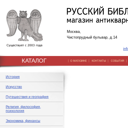
Москва,
Чистопрудный бульвар, д.14
inf
КАТАЛОГ
|
|
|
О МАГАЗИНЕ
КОНТАКТЫ
СОБЫТИЯ
История
Искусство
Путешествия и география
Религия, философия,
психология
Экономика, финансы