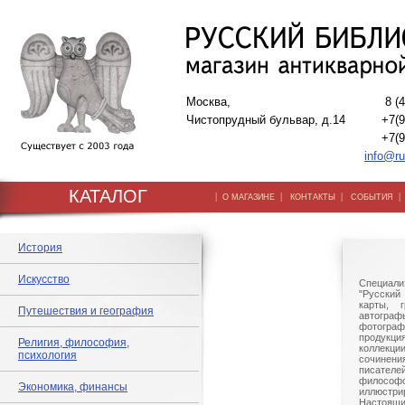
Москва,
8 (
Чистопрудный бульвар, д.14
+7(9
+7(9
info@ru
КАТАЛОГ
|
|
|
О МАГАЗИНЕ
КОНТАКТЫ
СОБЫТИЯ
История
Искусство
Специали
"Русский 
карты, г
Путешествия и география
автогр
фотографи
продукц
Религия, философия,
коллек
психология
сочине
писател
филосо
Экономика, финансы
иллюстри
Настоящи