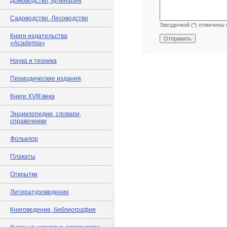
Домоводство, кулинария
Садоводство. Лесоводство
Звездочкой (*) отмечены 
Книги издательства
«Academia»
Наука и техника
Периодические издания
Книги XVIII века
Энциклопедии, словари,
справочники
Фольклор
Плакаты
Открытки
Литературоведение
Книговедение, библиография