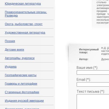
столько 
Юридическая литература
электрон
антиквар
продаже.
Правоохранительные органы.
прежде ч
Разведка
заинте
нескольк
посмотрет
Охота, рыболовство, спорт
Художественная литература
Поэзия
Н.Д. 
Детские книги
Интересуемый
насто
товар:
издат
Автографы, рукописи
Автор:
Дурно
Иудаика
Ваше имя (*):
Географические карты
Email (*):
Гравюры и литографии
Текст письма (*):
Старинные фотографии
Издания русской эмиграции