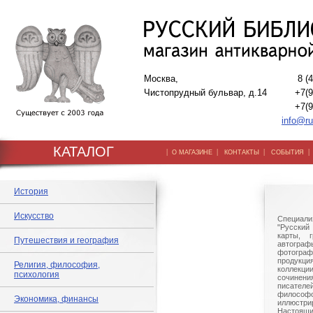
Москва,
8 (
Чистопрудный бульвар, д.14
+7(9
+7(9
info@ru
КАТАЛОГ
|
|
|
О МАГАЗИНЕ
КОНТАКТЫ
СОБЫТИЯ
История
Искусство
Специали
"Русский 
карты, г
Путешествия и география
автогр
фотографи
продукц
Религия, философия,
коллек
психология
сочине
писател
филосо
Экономика, финансы
иллюстри
Настоящи