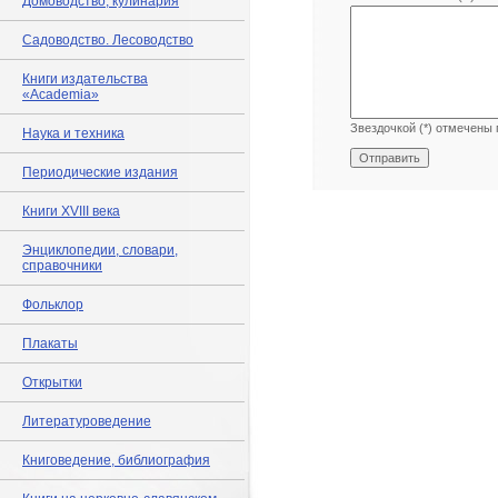
Домоводство, кулинария
Садоводство. Лесоводство
Книги издательства
«Academia»
Звездочкой (*) отмечены 
Наука и техника
Периодические издания
Книги XVIII века
Энциклопедии, словари,
справочники
Фольклор
Плакаты
Открытки
Литературоведение
Книговедение, библиография