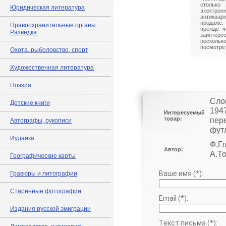
столько 
Юридическая литература
электрон
антиквар
продаже.
Правоохранительные органы.
прежде ч
Разведка
заинте
нескольк
посмотрет
Охота, рыболовство, спорт
Художественная литература
Поэзия
Сло
Детские книги
194
Интересуемый
товар:
пер
Автографы, рукописи
фут
Иудаика
Ф.Г
Автор:
А.То
Географические карты
Ваше имя (*):
Гравюры и литографии
Старинные фотографии
Email (*):
Издания русской эмиграции
Текст письма (*):