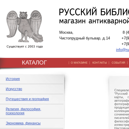
Москва,
8 (
Чистопрудный бульвар, д.14
+7(9
+7(9
info@ru
КАТАЛОГ
|
|
|
О МАГАЗИНЕ
КОНТАКТЫ
СОБЫТИЯ
История
Искусство
Специали
"Русский 
карты, г
Путешествия и география
автогр
фотографи
продукц
Религия, философия,
коллек
психология
сочине
писател
филосо
Экономика, финансы
иллюстри
Настоящи