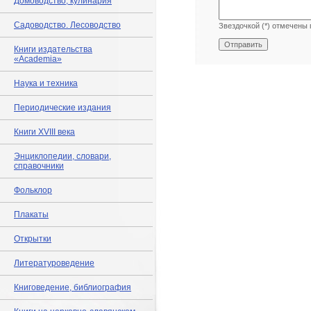
Домоводство, кулинария
Садоводство. Лесоводство
Звездочкой (*) отмечены 
Книги издательства
«Academia»
Наука и техника
Периодические издания
Книги XVIII века
Энциклопедии, словари,
справочники
Фольклор
Плакаты
Открытки
Литературоведение
Книговедение, библиография