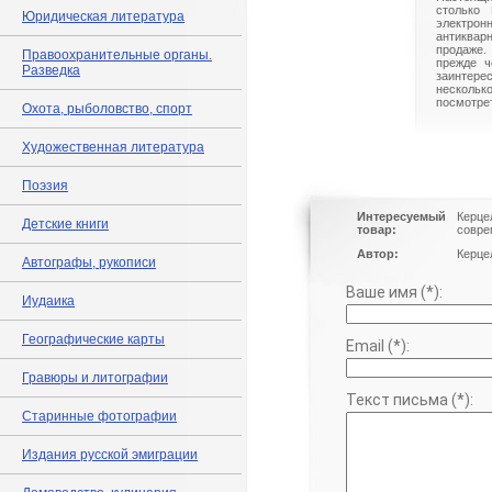
столько 
Юридическая литература
электрон
антиквар
продаже.
Правоохранительные органы.
прежде ч
Разведка
заинте
нескольк
посмотрет
Охота, рыболовство, спорт
Художественная литература
Поэзия
Интересуемый
Керце
Детские книги
товар:
совре
Автор:
Керце
Автографы, рукописи
Ваше имя (*):
Иудаика
Географические карты
Email (*):
Гравюры и литографии
Текст письма (*):
Старинные фотографии
Издания русской эмиграции