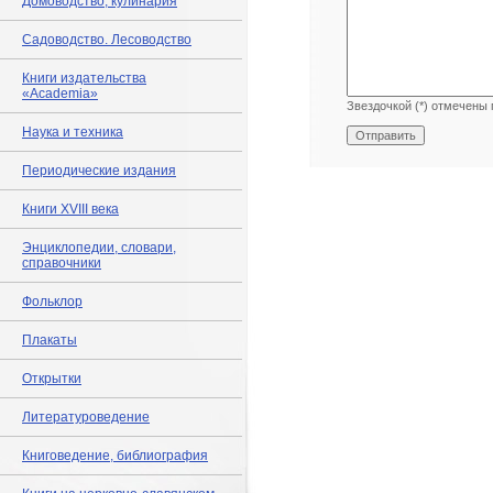
Домоводство, кулинария
Садоводство. Лесоводство
Книги издательства
«Academia»
Звездочкой (*) отмечены 
Наука и техника
Периодические издания
Книги XVIII века
Энциклопедии, словари,
справочники
Фольклор
Плакаты
Открытки
Литературоведение
Книговедение, библиография