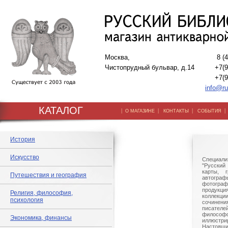
Москва,
8 (
Чистопрудный бульвар, д.14
+7(9
+7(9
info@ru
КАТАЛОГ
|
|
|
О МАГАЗИНЕ
КОНТАКТЫ
СОБЫТИЯ
История
Искусство
Специали
"Русский 
карты, г
Путешествия и география
автогр
фотографи
продукц
Религия, философия,
коллек
психология
сочине
писател
филосо
Экономика, финансы
иллюстри
Настоящи