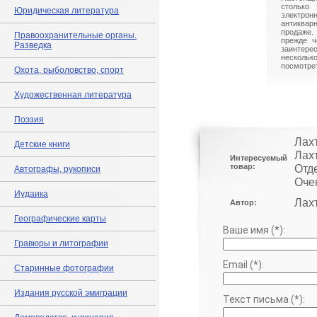
столько 
Юридическая литература
электрон
антиквар
продаже.
Правоохранительные органы.
прежде ч
Разведка
заинте
нескольк
посмотрет
Охота, рыболовство, спорт
Художественная литература
Поэзия
Лах
Детские книги
Лахт
Интересуемый
товар:
Отд
Автографы, рукописи
Оче
Иудаика
Лах
Автор:
Географические карты
Ваше имя (*):
Гравюры и литографии
Email (*):
Старинные фотографии
Издания русской эмиграции
Текст письма (*):