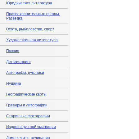
Юридическая литература
Правоохранительные органы.
Разведка
Охота, рыболовство, спорт
Художественная литература
Поэзия
Детские книги
Автографы, рукописи
Иудаика
Географические карты
Гравюры и литографии
Старинные фотографии
Издания русской эмиграции
Домоводство, кулинария