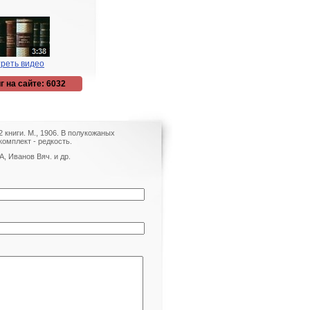
реть видео
г на сайте: 6032
 книги. М., 1906. В полукожаных
омплект - редкость.
А, Иванов Вяч. и др.