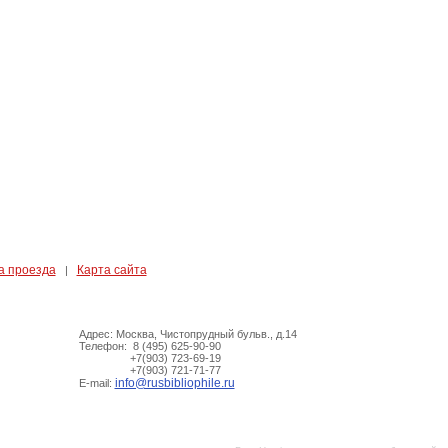
а проезда
Карта сайта
|
Адрес: Москва, Чистопрудный бульв., д.14
Телефон: 8 (495) 625-90-90
+7(903) 723-69-19
+7(903) 721-71-77
info@rusbibliophile.ru
E-mail: