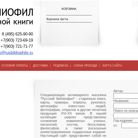
КОРЗИНА
Корзина пуста
8 (495) 625-90-90
+7(903) 723-69-19
+7(903) 721-71-77
o@rusbibliophile.ru
|
|
|
|
|
УСЛОВИЯ ОПЛАТЫ
ДОСТАВКА
ПОДПИСКА
СХЕМА ПРОЕЗДА
КАРТА САЙТА
Автор:
Специализация антикварного магазина
"Русский библиофил" - старинные книги,
Название:
карты, гравюры, плакаты, рукописи,
автографы известных людей,
фотографии, открытки и другая печатная
Поиск по описа
продукция XVI-XX веков. В нашей
коллекции широко представлены
Год издания:
сочинения знаменитых ученых,
писателей, поэтов, богословов,
от:
философов, а также роскошные
иллюстрированные подарочные издания.
Настоящий сайт представляет собой не