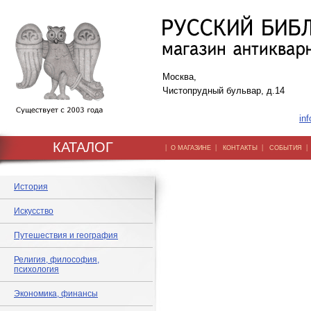
Москва,
Чистопрудный бульвар, д.14
inf
КАТАЛОГ
|
|
|
О МАГАЗИНЕ
КОНТАКТЫ
СОБЫТИЯ
История
Искусство
Путешествия и география
Религия, философия,
психология
Экономика, финансы