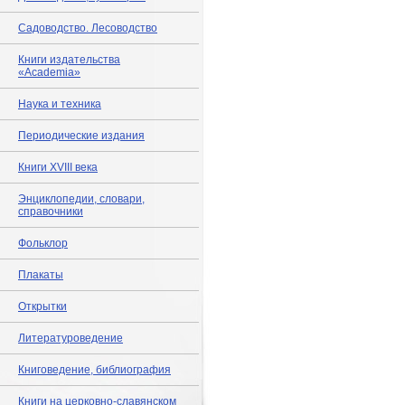
Садоводство. Лесоводство
Книги издательства
«Academia»
Наука и техника
Периодические издания
Книги XVIII века
Энциклопедии, словари,
справочники
Фольклор
Плакаты
Открытки
Литературоведение
Книговедение, библиография
Книги на церковно-славянском