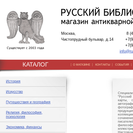
Москва,
8 (
Чистопрудный бульвар, д.14
+7(9
+7(9
info@ru
КАТАЛОГ
|
|
|
О МАГАЗИНЕ
КОНТАКТЫ
СОБЫТИЯ
История
Искусство
Специали
"Русский 
карты, г
Путешествия и география
автогр
фотографи
продукц
Религия, философия,
коллек
психология
сочине
писател
филосо
Экономика, финансы
иллюстри
Настоящи