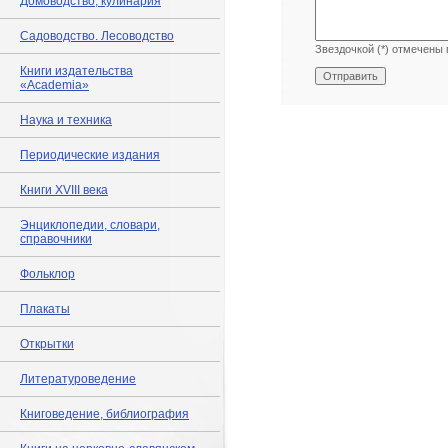
Домоводство, кулинария
Садоводство. Лесоводство
Звездочкой (*) отмечены 
Книги издательства
«Academia»
Наука и техника
Периодические издания
Книги XVIII века
Энциклопедии, словари,
справочники
Фольклор
Плакаты
Открытки
Литературоведение
Книговедение, библиография