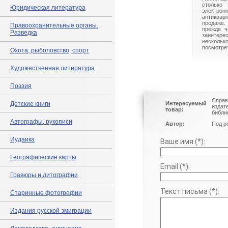
столько 
Юридическая литература
электрон
антиквар
продаже.
Правоохранительные органы.
прежде ч
Разведка
заинте
нескольк
посмотрет
Охота, рыболовство, спорт
Художественная литература
Поэзия
Справ
Детские книги
Интересуемый
издат
товар:
библи
Автографы, рукописи
Автор:
Под р
Иудаика
Ваше имя (*):
Географические карты
Email (*):
Гравюры и литографии
Текст письма (*):
Старинные фотографии
Издания русской эмиграции