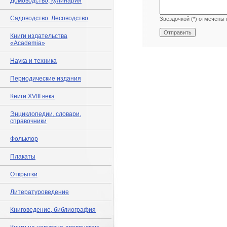
Домоводство, кулинария
Садоводство. Лесоводство
Звездочкой (*) отмечены 
Книги издательства
«Academia»
Наука и техника
Периодические издания
Книги XVIII века
Энциклопедии, словари,
справочники
Фольклор
Плакаты
Открытки
Литературоведение
Книговедение, библиография