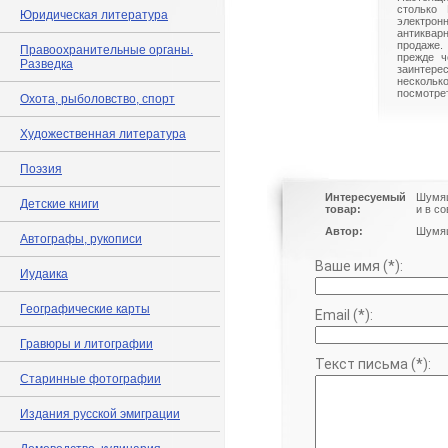
столько 
Юридическая литература
электрон
антиквар
продаже.
Правоохранительные органы.
прежде ч
Разведка
заинте
нескольк
посмотрет
Охота, рыболовство, спорт
Художественная литература
Поэзия
Интересуемый
Шумяц
Детские книги
товар:
и в с
Автор:
Шумяц
Автографы, рукописи
Ваше имя (*):
Иудаика
Географические карты
Email (*):
Гравюры и литографии
Текст письма (*):
Старинные фотографии
Издания русской эмиграции