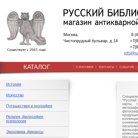
Москва,
8 (
Чистопрудный бульвар, д.14
+7(9
+7(9
info@ru
КАТАЛОГ
|
|
|
О МАГАЗИНЕ
КОНТАКТЫ
СОБЫТИЯ
История
Искусство
Специали
"Русский 
карты, г
Путешествия и география
автогр
фотографи
продукц
Религия, философия,
коллек
психология
сочине
писател
филосо
Экономика, финансы
иллюстри
Настоящи