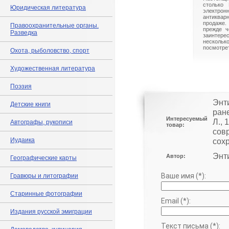
столько 
Юридическая литература
электрон
антиквар
продаже.
Правоохранительные органы.
прежде ч
Разведка
заинте
нескольк
посмотрет
Охота, рыболовство, спорт
Художественная литература
Поэзия
Энт
Детские книги
ран
Интересуемый
Л., 
Автографы, рукописи
товар:
сов
Иудаика
сох
Энти
Автор:
Географические карты
Ваше имя (*):
Гравюры и литографии
Старинные фотографии
Email (*):
Издания русской эмиграции
Текст письма (*):