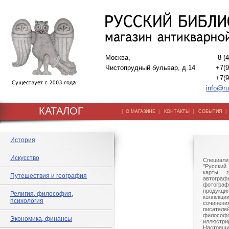
Москва,
8 (
Чистопрудный бульвар, д.14
+7(9
+7(9
info@ru
КАТАЛОГ
|
|
|
О МАГАЗИНЕ
КОНТАКТЫ
СОБЫТИЯ
История
Искусство
Специали
"Русский 
карты, г
Путешествия и география
автогр
фотографи
продукц
Религия, философия,
коллек
психология
сочине
писател
филосо
Экономика, финансы
иллюстри
Настоящи