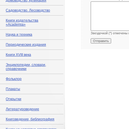
Домоводство, кулинария
Садоводство. Лесоводство
Книги издательства
«Academia»
Звездочкой (*) отмечены 
Наука и техника
Периодические издания
Книги XVIII века
Энциклопедии, словари,
справочники
Фольклор
Плакаты
Открытки
Литературоведение
Книговедение, библиография