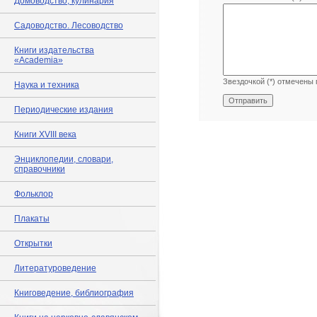
Домоводство, кулинария
Садоводство. Лесоводство
Книги издательства
«Academia»
Звездочкой (*) отмечены 
Наука и техника
Периодические издания
Книги XVIII века
Энциклопедии, словари,
справочники
Фольклор
Плакаты
Открытки
Литературоведение
Книговедение, библиография