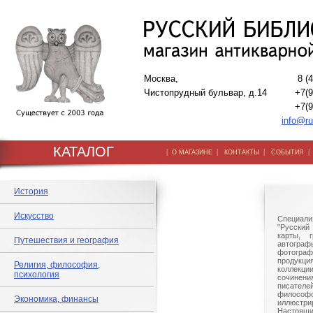
Москва,
8 (
Чистопрудный бульвар, д.14
+7(9
+7(9
info@ru
КАТАЛОГ
|
|
|
О МАГАЗИНЕ
КОНТАКТЫ
СОБЫТИЯ
История
Искусство
Специали
"Русский 
карты, г
Путешествия и география
автогр
фотографи
продукц
Религия, философия,
коллек
психология
сочине
писател
филосо
Экономика, финансы
иллюстри
Настоящи