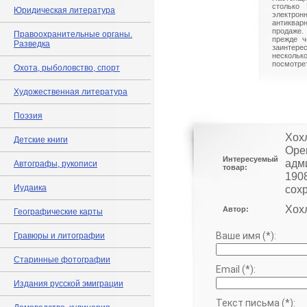
столько 
Юридическая литература
электрон
антиквар
продаже.
Правоохранительные органы.
прежде ч
Разведка
заинте
нескольк
посмотрет
Охота, рыболовство, спорт
Художественная литература
Поэзия
Хох
Детские книги
Оре
Интересуемый
адм
Автографы, рукописи
товар:
190
Иудаика
сох
Хох
Автор:
Географические карты
Ваше имя (*):
Гравюры и литографии
Старинные фотографии
Email (*):
Издания русской эмиграции
Текст письма (*):