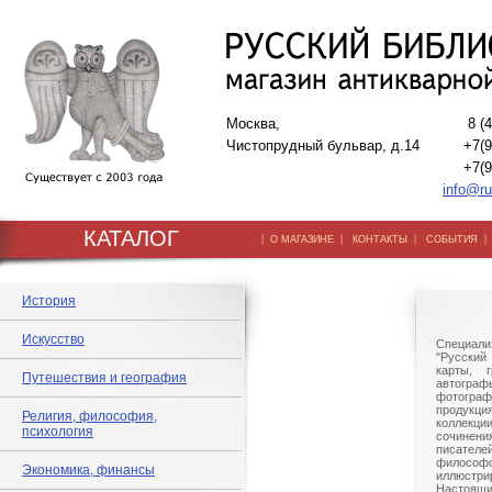
Москва,
8 (
Чистопрудный бульвар, д.14
+7(9
+7(9
info@ru
КАТАЛОГ
|
|
|
О МАГАЗИНЕ
КОНТАКТЫ
СОБЫТИЯ
История
Искусство
Специали
"Русский 
карты, г
Путешествия и география
автогр
фотографи
продукц
Религия, философия,
коллек
психология
сочине
писател
филосо
Экономика, финансы
иллюстри
Настоящи