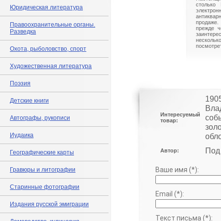
столько 
Юридическая литература
электрон
антиквар
продаже.
Правоохранительные органы.
прежде ч
Разведка
заинте
нескольк
посмотрет
Охота, рыболовство, спорт
Художественная литература
Поэзия
190
Детские книги
Вла
Интересуемый
соб
Автографы, рукописи
товар:
зол
Иудаика
обл
Под
Автор:
Географические карты
Ваше имя (*):
Гравюры и литографии
Старинные фотографии
Email (*):
Издания русской эмиграции
Текст письма (*):