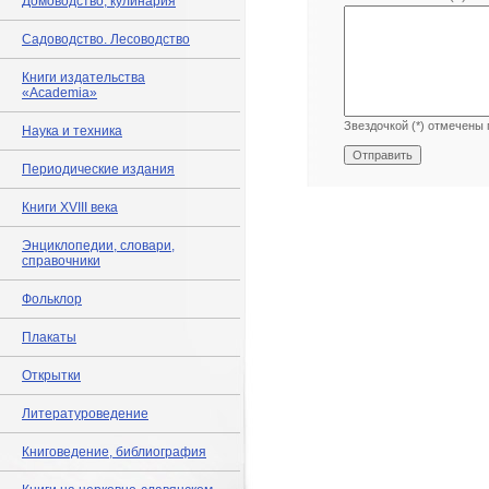
Домоводство, кулинария
Садоводство. Лесоводство
Книги издательства
«Academia»
Звездочкой (*) отмечены 
Наука и техника
Периодические издания
Книги XVIII века
Энциклопедии, словари,
справочники
Фольклор
Плакаты
Открытки
Литературоведение
Книговедение, библиография