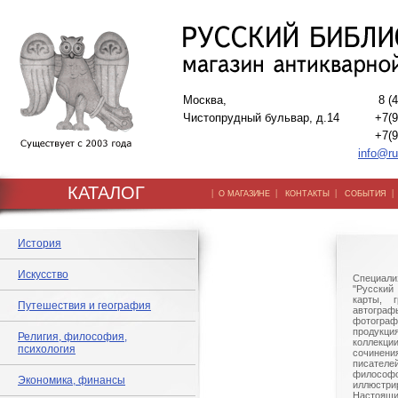
Москва,
8 (
Чистопрудный бульвар, д.14
+7(9
+7(9
info@ru
КАТАЛОГ
|
|
|
О МАГАЗИНЕ
КОНТАКТЫ
СОБЫТИЯ
История
Искусство
Специали
"Русский 
карты, г
Путешествия и география
автогр
фотографи
продукц
Религия, философия,
коллек
психология
сочине
писател
филосо
Экономика, финансы
иллюстри
Настоящи