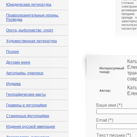
столько 
Юридическая литература
электрон
антиквар
продаже.
Правоохранительные органы.
прежде ч
Разведка
заинте
нескольк
посмотрет
Охота, рыболовство, спорт
Художественная литература
Поэзия
Катц
Детские книги
Елен
Интересуемый
товар:
тран
Автографы, рукописи
сов
Иудаика
Катц
Автор:
Елен
Географические карты
Ваше имя (*):
Гравюры и литографии
Старинные фотографии
Email (*):
Издания русской эмиграции
Текст письма (*):