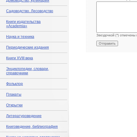
Домоводство, кулинария
Садоводство. Лесоводство
Книги издательства
«Academia»
Звездочкой (*) отмечены 
Наука и техника
Периодические издания
Книги XVIII века
Энциклопедии, словари,
справочники
Фольклор
Плакаты
Открытки
Литературоведение
Книговедение, библиография