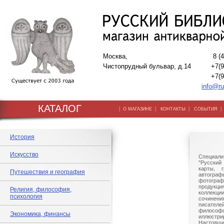
Москва,
8 (
Чистопрудный бульвар, д.14
+7(9
+7(9
info@ru
КАТАЛОГ
|
|
|
О МАГАЗИНЕ
КОНТАКТЫ
СОБЫТИЯ
История
Искусство
Специали
"Русский 
карты, г
Путешествия и география
автогр
фотографи
продукц
Религия, философия,
коллек
психология
сочине
писател
филосо
Экономика, финансы
иллюстри
Настоящи