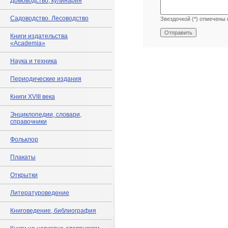
Домоводство, кулинария
Садоводство. Лесоводство
Звездочкой (*) отмечены 
Книги издательства
«Academia»
Наука и техника
Периодические издания
Книги XVIII века
Энциклопедии, словари,
справочники
Фольклор
Плакаты
Открытки
Литературоведение
Книговедение, библиография