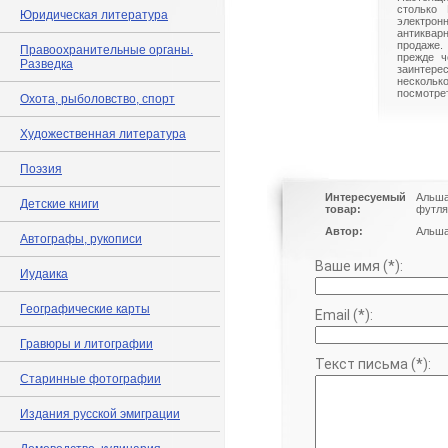
столько 
Юридическая литература
электрон
антиквар
продаже.
Правоохранительные органы.
прежде ч
Разведка
заинте
нескольк
посмотрет
Охота, рыболовство, спорт
Художественная литература
Поэзия
Интересуемый
Альша
Детские книги
товар:
футля
Автор:
Альша
Автографы, рукописи
Ваше имя (*):
Иудаика
Географические карты
Email (*):
Гравюры и литографии
Текст письма (*):
Старинные фотографии
Издания русской эмиграции