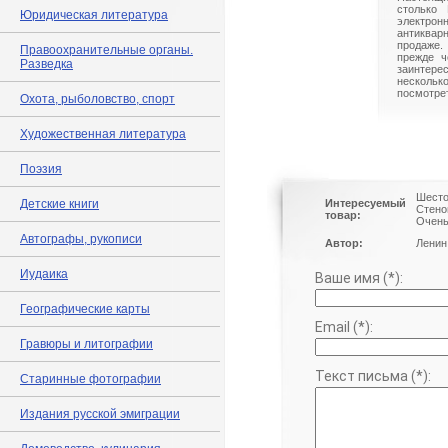
столько 
Юридическая литература
электрон
антиквар
продаже.
Правоохранительные органы.
прежде ч
Разведка
заинте
нескольк
посмотрет
Охота, рыболовство, спорт
Художественная литература
Поэзия
Шесто
Детские книги
Интересуемый
Стено
товар:
Очень
Автографы, рукописи
Автор:
Ленин 
Иудаика
Ваше имя (*):
Географические карты
Email (*):
Гравюры и литографии
Текст письма (*):
Старинные фотографии
Издания русской эмиграции