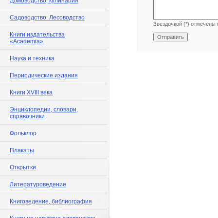
Домоводство, кулинария
Садоводство. Лесоводство
Звездочкой (*) отмечены 
Книги издательства
«Academia»
Наука и техника
Периодические издания
Книги XVIII века
Энциклопедии, словари,
справочники
Фольклор
Плакаты
Открытки
Литературоведение
Книговедение, библиография