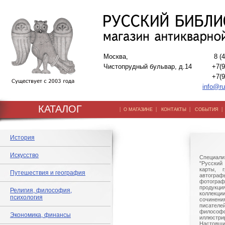
Москва,
8 (
Чистопрудный бульвар, д.14
+7(9
+7(9
info@ru
КАТАЛОГ
|
|
|
О МАГАЗИНЕ
КОНТАКТЫ
СОБЫТИЯ
История
Искусство
Специали
"Русский 
карты, г
Путешествия и география
автогр
фотографи
продукц
Религия, философия,
коллек
психология
сочине
писател
филосо
Экономика, финансы
иллюстри
Настоящи