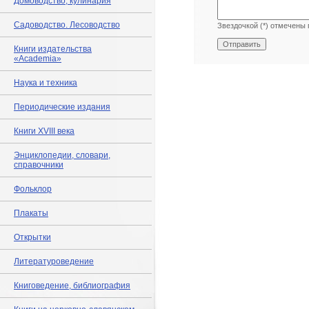
Домоводство, кулинария
Садоводство. Лесоводство
Звездочкой (*) отмечены 
Книги издательства
«Academia»
Наука и техника
Периодические издания
Книги XVIII века
Энциклопедии, словари,
справочники
Фольклор
Плакаты
Открытки
Литературоведение
Книговедение, библиография