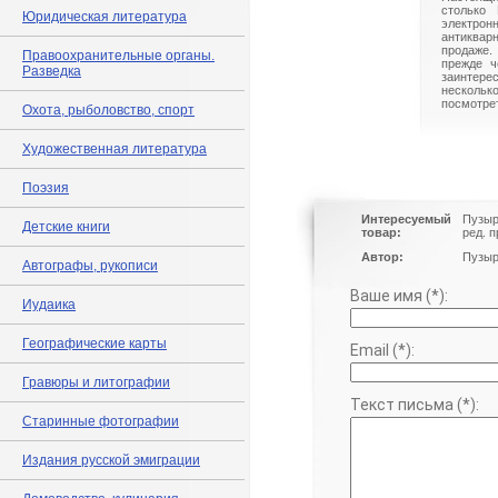
столько 
Юридическая литература
электрон
антиквар
продаже.
Правоохранительные органы.
прежде ч
Разведка
заинте
нескольк
посмотрет
Охота, рыболовство, спорт
Художественная литература
Поэзия
Интересуемый
Пузыр
Детские книги
товар:
ред. 
Автор:
Пузыр
Автографы, рукописи
Ваше имя (*):
Иудаика
Географические карты
Email (*):
Гравюры и литографии
Текст письма (*):
Старинные фотографии
Издания русской эмиграции