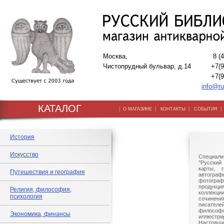
Москва,
8 (
Чистопрудный бульвар, д.14
+7(9
+7(9
info@ru
КАТАЛОГ
|
|
|
О МАГАЗИНЕ
КОНТАКТЫ
СОБЫТИЯ
История
Искусство
Специали
"Русский 
карты, г
Путешествия и география
автогр
фотографи
продукц
Религия, философия,
коллек
психология
сочине
писател
филосо
Экономика, финансы
иллюстри
Настоящи