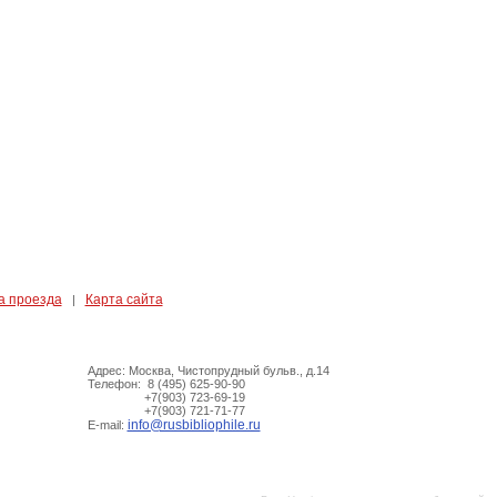
а проезда
Карта сайта
|
Адрес: Москва, Чистопрудный бульв., д.14
Телефон: 8 (495) 625-90-90
+7(903) 723-69-19
+7(903) 721-71-77
info@rusbibliophile.ru
E-mail: