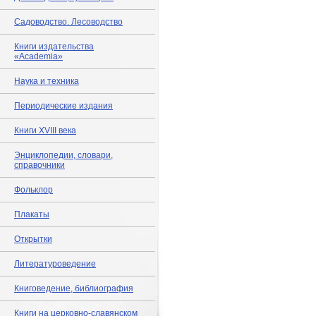
Садоводство. Лесоводство
Книги издательства
«Academia»
Наука и техника
Периодические издания
Книги XVIII века
Энциклопедии, словари,
справочники
Фольклор
Плакаты
Открытки
Литературоведение
Книговедение, библиография
Книги на церковно-славянском