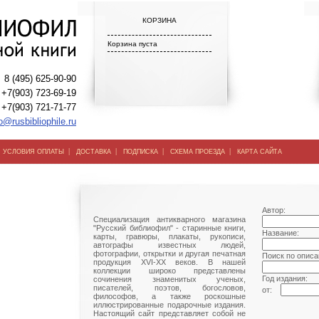
КОРЗИНА
Корзина пуста
8 (495) 625-90-90
+7(903) 723-69-19
+7(903) 721-71-77
o@rusbibliophile.ru
|
|
|
|
|
УСЛОВИЯ ОПЛАТЫ
ДОСТАВКА
ПОДПИСКА
СХЕМА ПРОЕЗДА
КАРТА САЙТА
Автор:
Специализация антикварного магазина
"Русский библиофил" - старинные книги,
Название:
карты, гравюры, плакаты, рукописи,
автографы известных людей,
фотографии, открытки и другая печатная
Поиск по описа
продукция XVI-XX веков. В нашей
коллекции широко представлены
Год издания:
сочинения знаменитых ученых,
писателей, поэтов, богословов,
от:
философов, а также роскошные
иллюстрированные подарочные издания.
Настоящий сайт представляет собой не