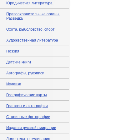
Юридическая литература
Правоохранительные органы.
Разведка
Охота, рыболовство, спорт
Художественная литература
Поэзия
Детские книги
Автографы, рукописи
Иудаика
Географические карты
Гравюры и литографии
Старинные фотографии
Издания русской эмиграции
Домоводство, кулинария