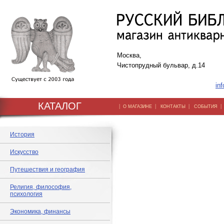
Москва,
Чистопрудный бульвар, д.14
inf
КАТАЛОГ
|
|
|
О МАГАЗИНЕ
КОНТАКТЫ
СОБЫТИЯ
История
Искусство
Путешествия и география
Религия, философия,
психология
Экономика, финансы