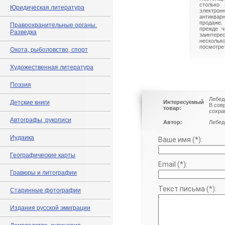
столько 
Юридическая литература
электрон
антиквар
продаже.
Правоохранительные органы.
прежде ч
Разведка
заинте
нескольк
посмотрет
Охота, рыболовство, спорт
Художественная литература
Поэзия
Лебед
Детские книги
Интересуемый
В сов
товар:
сохра
Автографы, рукописи
Автор:
Лебед
Иудаика
Ваше имя (*):
Географические карты
Email (*):
Гравюры и литографии
Текст письма (*):
Старинные фотографии
Издания русской эмиграции