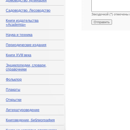
Домоводство, кулинария
Садоводство. Лесоводство
Звездочкой (*) отмечены 
Книги издательства
«Academia»
Наука и техника
Периодические издания
Книги XVIII века
Энциклопедии, словари,
справочники
Фольклор
Плакаты
Открытки
Литературоведение
Книговедение, библиография