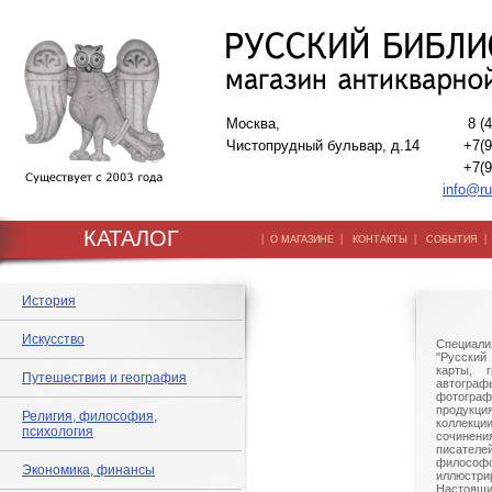
Москва,
8 (
Чистопрудный бульвар, д.14
+7(9
+7(9
info@ru
КАТАЛОГ
|
|
|
О МАГАЗИНЕ
КОНТАКТЫ
СОБЫТИЯ
История
Искусство
Специали
"Русский 
карты, г
Путешествия и география
автогр
фотографи
продукц
Религия, философия,
коллек
психология
сочине
писател
филосо
Экономика, финансы
иллюстри
Настоящи