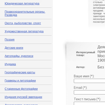
столько 
Юридическая литература
электрон
антиквар
продаже.
Правоохранительные органы.
прежде ч
Разведка
заинте
нескольк
посмотрет
Охота, рыболовство, спорт
Художественная литература
Поэзия
Дея
Детские книги
при
Интересуемый
товар:
Моск
Автографы, рукописи
1909
Иудаика
Без
Автор:
Географические карты
Ваше имя (*):
Гравюры и литографии
Email (*):
Старинные фотографии
Издания русской эмиграции
Текст письма (*):