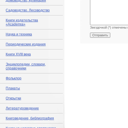
Домоводство, кулинария
Садоводство. Лесоводство
Книги издательства
«Academia»
Звездочкой (*) отмечены 
Наука и техника
Периодические издания
Книги XVIII века
Энциклопедии, словари,
справочники
Фольклор
Плакаты
Открытки
Литературоведение
Книговедение, библиография