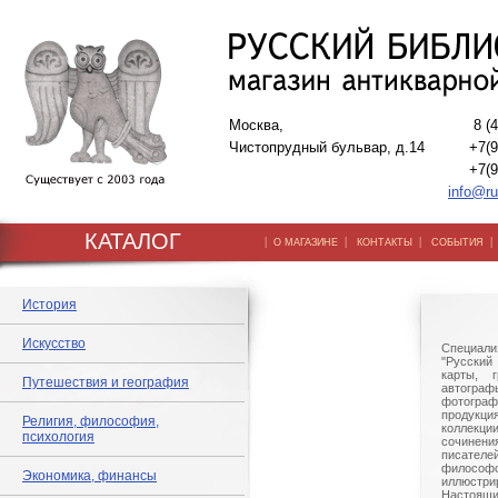
Москва,
8 (
Чистопрудный бульвар, д.14
+7(9
+7(9
info@ru
КАТАЛОГ
|
|
|
О МАГАЗИНЕ
КОНТАКТЫ
СОБЫТИЯ
История
Искусство
Специали
"Русский 
карты, г
Путешествия и география
автогр
фотографи
продукц
Религия, философия,
коллек
психология
сочине
писател
филосо
Экономика, финансы
иллюстри
Настоящи