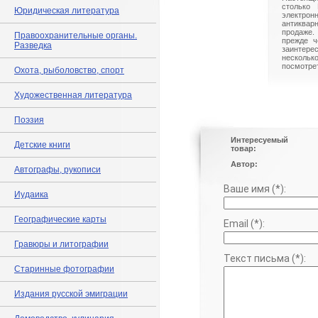
столько 
Юридическая литература
электрон
антиквар
продаже.
Правоохранительные органы.
прежде ч
Разведка
заинте
нескольк
посмотрет
Охота, рыболовство, спорт
Художественная литература
Поэзия
Интересуемый
Детские книги
товар:
Автор:
Автографы, рукописи
Ваше имя (*):
Иудаика
Географические карты
Email (*):
Гравюры и литографии
Текст письма (*):
Старинные фотографии
Издания русской эмиграции