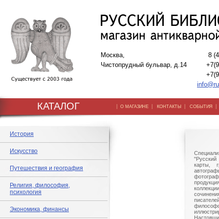
Москва,
8 (
Чистопрудный бульвар, д.14
+7(9
+7(9
info@ru
КАТАЛОГ
|
|
|
О МАГАЗИНЕ
КОНТАКТЫ
СОБЫТИЯ
История
Искусство
Специали
"Русский 
карты, г
Путешествия и география
автогр
фотографи
продукц
Религия, философия,
коллек
психология
сочине
писател
филосо
Экономика, финансы
иллюстри
Настоящи