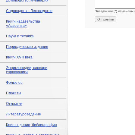
Домоводство, кулинария
Садоводство. Лесоводство
Звездочкой (*) отмечены 
Книги издательства
«Academia»
Наука и техника
Периодические издания
Книги XVIII века
Энциклопедии, словари,
справочники
Фольклор
Плакаты
Открытки
Литературоведение
Книговедение, библиография