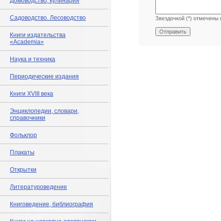
Домоводство, кулинария
Садоводство. Лесоводство
Звездочкой (*) отмечены 
Книги издательства
«Academia»
Наука и техника
Периодические издания
Книги XVIII века
Энциклопедии, словари,
справочники
Фольклор
Плакаты
Открытки
Литературоведение
Книговедение, библиография