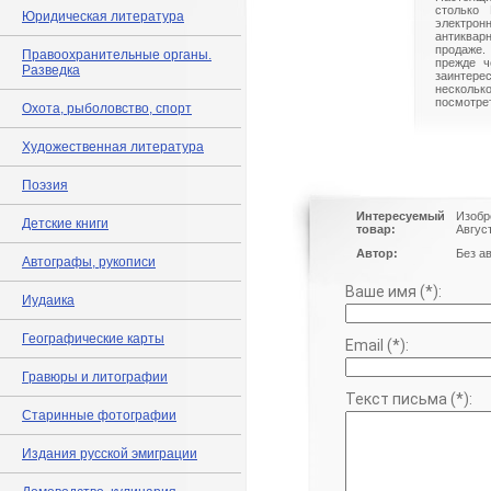
столько 
Юридическая литература
электрон
антиквар
продаже.
Правоохранительные органы.
прежде ч
Разведка
заинте
нескольк
посмотрет
Охота, рыболовство, спорт
Художественная литература
Поэзия
Интересуемый
Изобр
Детские книги
товар:
Авгус
Автор:
Без а
Автографы, рукописи
Ваше имя (*):
Иудаика
Географические карты
Email (*):
Гравюры и литографии
Текст письма (*):
Старинные фотографии
Издания русской эмиграции