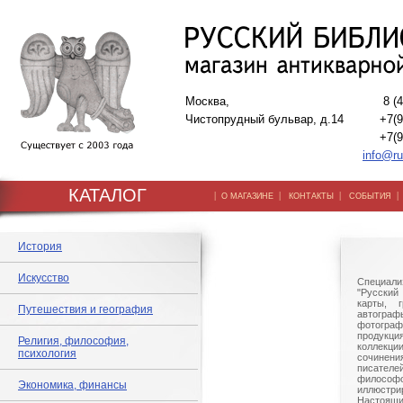
Москва,
8 (
Чистопрудный бульвар, д.14
+7(9
+7(9
info@ru
КАТАЛОГ
|
|
|
О МАГАЗИНЕ
КОНТАКТЫ
СОБЫТИЯ
История
Искусство
Специали
"Русский 
карты, г
Путешествия и география
автогр
фотографи
продукц
Религия, философия,
коллек
психология
сочине
писател
филосо
Экономика, финансы
иллюстри
Настоящи